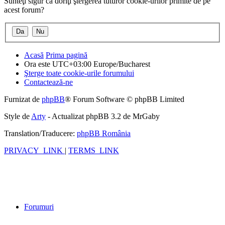
Sunteţi sigur că doriţi ştergerea tuturor cookie-urilor primite de pe
acest forum?
Acasă
Prima pagină
Ora este UTC+03:00 Europe/Bucharest
Şterge toate cookie-urile forumului
Contactează-ne
Furnizat de
phpBB
® Forum Software © phpBB Limited
Style de
Arty
- Actualizat phpBB 3.2 de MrGaby
Translation/Traducere:
phpBB România
PRIVACY_LINK
|
TERMS_LINK
Forumuri