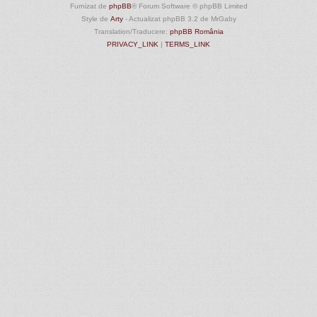
Furnizat de
phpBB
® Forum Software © phpBB Limited
Style de
Arty
- Actualizat phpBB 3.2 de MrGaby
Translation/Traducere:
phpBB România
PRIVACY_LINK
|
TERMS_LINK