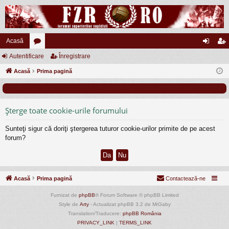
Acasă
Autentificare
or
Înregistrare
ut
nr
Acasă
u
Prima pagină
en
eg
m
tifi
ist
uri
ca
ra
Şterge toate cookie-urile forumului
re
re
Sunteţi sigur că doriţi ştergerea tuturor cookie-urilor primite de pe acest
forum?
Acasă
Prima pagină
Contactează-ne
Furnizat de
phpBB
® Forum Software © phpBB Limited
Style de
Arty
- Actualizat phpBB 3.2 de MrGaby
Translation/Traducere:
phpBB România
PRIVACY_LINK
|
TERMS_LINK