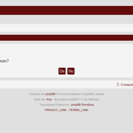
forum?
Contact
Furnizat de
phpBB
® Forum Software © phpBB Limited
Style de
Arty
- Actualizat phpBB 3.2 de MrGaby
Translation/Traducere:
phpBB România
PRIVACY_LINK
|
TERMS_LINK