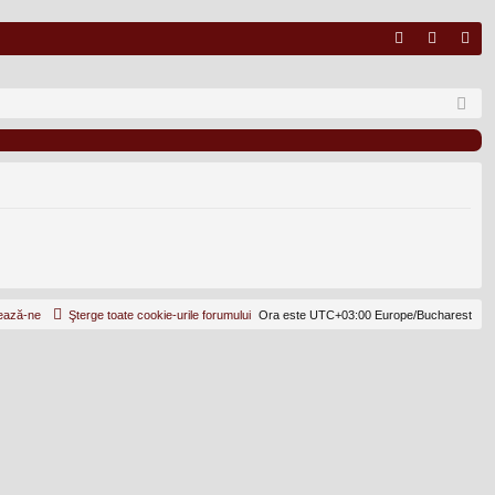
FA
ut
nr
Q
en
eg
tifi
ist
ca
ra
re
re
ează-ne
Şterge toate cookie-urile forumului
Ora este UTC+03:00 Europe/Bucharest