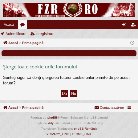
Acasă
Autentificare
or
Înregistrare
ut
nr
Acasă
u
Prima pagină
en
eg
m
tifi
ist
uri
ca
ra
Şterge toate cookie-urile forumului
re
re
Sunteţi sigur că doriţi ştergerea tuturor cookie-urilor primite de pe acest
forum?
Acasă
Prima pagină
Contactează-ne
Furnizat de
phpBB
® Forum Software © phpBB Limited
Style de
Arty
- Actualizat phpBB 3.2 de MrGaby
Translation/Traducere:
phpBB România
PRIVACY_LINK
|
TERMS_LINK