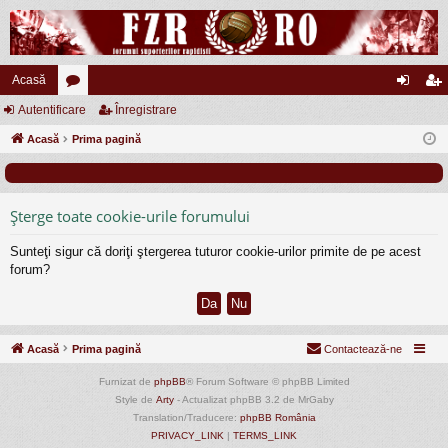
Acasă
Autentificare
or
Înregistrare
ut
nr
Acasă
u
Prima pagină
en
eg
m
tifi
ist
uri
ca
ra
Şterge toate cookie-urile forumului
re
re
Sunteţi sigur că doriţi ştergerea tuturor cookie-urilor primite de pe acest
forum?
Acasă
Prima pagină
Contactează-ne
Furnizat de
phpBB
® Forum Software © phpBB Limited
Style de
Arty
- Actualizat phpBB 3.2 de MrGaby
Translation/Traducere:
phpBB România
PRIVACY_LINK
|
TERMS_LINK