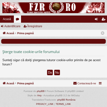
Acasă
Autentificare
or
Înregistrare
ut
nr
Acasă
u
Prima pagină
en
eg
m
tifi
ist
uri
ca
ra
Şterge toate cookie-urile forumului
re
re
Sunteţi sigur că doriţi ştergerea tuturor cookie-urilor primite de pe acest
forum?
Acasă
Prima pagină
Contactează-ne
Furnizat de
phpBB
® Forum Software © phpBB Limited
Style de
Arty
- Actualizat phpBB 3.2 de MrGaby
Translation/Traducere:
phpBB România
PRIVACY_LINK
|
TERMS_LINK