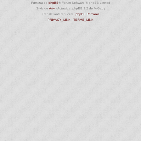
Furnizat de
phpBB
® Forum Software © phpBB Limited
Style de
Arty
- Actualizat phpBB 3.2 de MrGaby
Translation/Traducere:
phpBB România
PRIVACY_LINK
|
TERMS_LINK