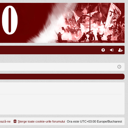
FA
ut
nr
Q
en
eg
tifi
ist
ca
ra
re
re
ează-ne
Şterge toate cookie-urile forumului
Ora este UTC+03:00 Europe/Bucharest