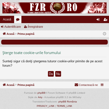
Acasă
Autentificare
or
Înregistrare
ut
nr
Acasă
u
Prima pagină
en
eg
m
tifi
ist
uri
ca
ra
Şterge toate cookie-urile forumului
re
re
Sunteţi sigur că doriţi ştergerea tuturor cookie-urilor primite de pe acest
forum?
Acasă
Prima pagină
Contactează-ne
Furnizat de
phpBB
® Forum Software © phpBB Limited
Style de
Arty
- Actualizat phpBB 3.2 de MrGaby
Translation/Traducere:
phpBB România
PRIVACY_LINK
|
TERMS_LINK