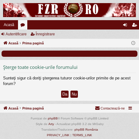
Acasă
Autentificare
or
Înregistrare
ut
nr
Acasă
u
Prima pagină
en
eg
m
tifi
ist
uri
ca
ra
Şterge toate cookie-urile forumului
re
re
Sunteţi sigur că doriţi ştergerea tuturor cookie-urilor primite de pe acest
forum?
Acasă
Prima pagină
Contactează-ne
Furnizat de
phpBB
® Forum Software © phpBB Limited
Style de
Arty
- Actualizat phpBB 3.2 de MrGaby
Translation/Traducere:
phpBB România
PRIVACY_LINK
|
TERMS_LINK