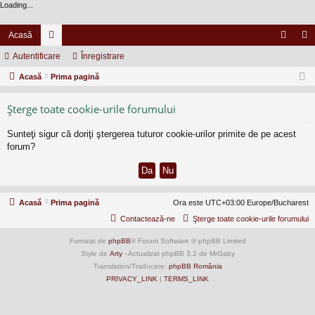
Loading...
Acasă
Autentificare
or
Înregistrare
ut
nr
Acasă
u
Prima pagină
en
eg
m
tifi
ist
Şterge toate cookie-urile forumului
uri
ca
ra
Sunteţi sigur că doriţi ştergerea tuturor cookie-urilor primite de pe acest
re
re
forum?
Acasă
Prima pagină
Ora este UTC+03:00 Europe/Bucharest
Contactează-ne
Şterge toate cookie-urile forumului
Furnizat de
phpBB
® Forum Software © phpBB Limited
Style de
Arty
- Actualizat phpBB 3.2 de MrGaby
Translation/Traducere:
phpBB România
PRIVACY_LINK
|
TERMS_LINK