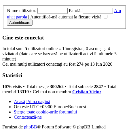
Nume utilizator:
Parolă:
Am
uitat parola
|
Autentifică-mă automat la fiecare vizită
Cine este conectat
In total sunt
5
utilizatori online :: 1 înregistrat, 0 ascunși și 4
vizitatori (date care se bazează pe utilizatorii activi în ultimele 5
minute)
Cei mai mulţi utilizatori conectaţi au fost
274
pe 13 Iun 2026
Statistici
1076
visits •
Total mesaje
300262
• Total subiecte
2847
• Total
membri
13319
• Cel mai nou membru
Cristian Victor
Acasă
Prima pagină
Ora este UTC+03:00 Europe/Bucharest
Şterge toate cookie-urile forumului
Contactează-ne
Furnizat de
phpBB
® Forum Software © phpBB Limited