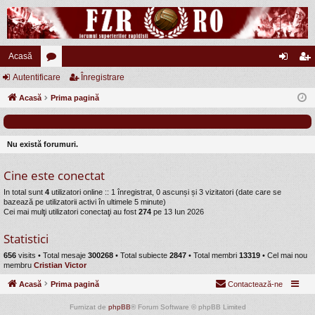
Acasă
Autentificare
or
Înregistrare
ut
nr
Acasă
u
Prima pagină
en
eg
m
tifi
ist
uri
ca
ra
Nu există forumuri.
re
re
Cine este conectat
In total sunt
4
utilizatori online :: 1 înregistrat, 0 ascunși și 3 vizitatori (date care se
bazează pe utilizatorii activi în ultimele 5 minute)
Cei mai mulţi utilizatori conectaţi au fost
274
pe 13 Iun 2026
Statistici
656
visits •
Total mesaje
300268
• Total subiecte
2847
• Total membri
13319
• Cel mai nou
membru
Cristian Victor
Acasă
Prima pagină
Contactează-ne
Furnizat de
phpBB
® Forum Software © phpBB Limited