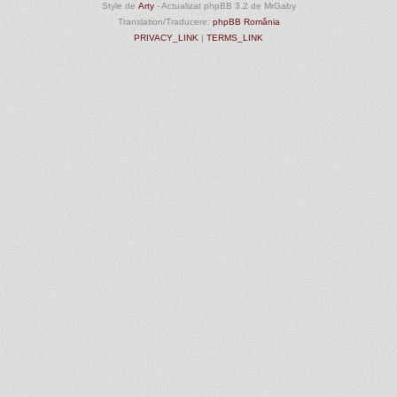
Style de
Arty
- Actualizat phpBB 3.2 de MrGaby
Translation/Traducere:
phpBB România
PRIVACY_LINK
|
TERMS_LINK