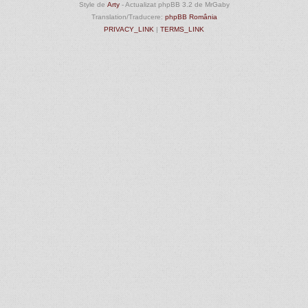
Style de
Arty
- Actualizat phpBB 3.2 de MrGaby
Translation/Traducere:
phpBB România
PRIVACY_LINK
|
TERMS_LINK