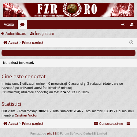
Acasă
Autentificare
or
Înregistrare
ut
nr
Acasă
u
Prima pagină
en
eg
m
tifi
ist
uri
ca
ra
Nu există forumuri.
re
re
Cine este conectat
In total sunt
3
utilizatori online :: 0 înregistrați, 0 ascunși și 3 vizitatori (date care se
bazează pe utilizatorii activi în ultimele 5 minute)
Cei mai mulţi utilizatori conectaţi au fost
274
pe 13 Iun 2026
Statistici
608
visits •
Total mesaje
300236
• Total subiecte
2846
• Total membri
13319
• Cel mai nou
membru
Cristian Victor
Acasă
Prima pagină
Contactează-ne
Furnizat de
phpBB
® Forum Software © phpBB Limited