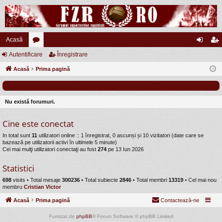
Acasă
Autentificare
or
Înregistrare
ut
nr
Acasă
u
Prima pagină
en
eg
m
tifi
ist
uri
ca
ra
Nu există forumuri.
re
re
Cine este conectat
In total sunt
11
utilizatori online :: 1 înregistrat, 0 ascunși și 10 vizitatori (date care se
bazează pe utilizatorii activi în ultimele 5 minute)
Cei mai mulţi utilizatori conectaţi au fost
274
pe 13 Iun 2026
Statistici
698
visits •
Total mesaje
300236
• Total subiecte
2846
• Total membri
13319
• Cel mai nou
membru
Cristian Victor
Acasă
Prima pagină
Contactează-ne
Furnizat de
phpBB
® Forum Software © phpBB Limited