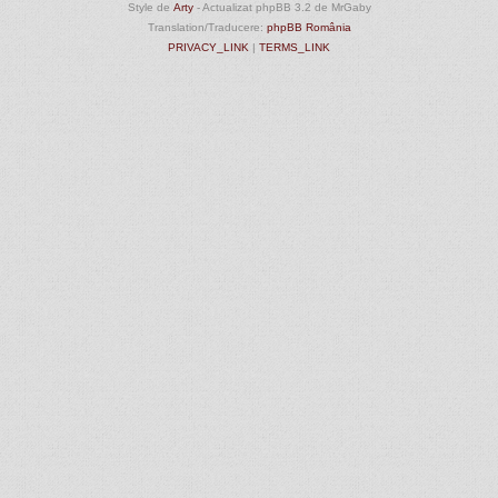
Style de
Arty
- Actualizat phpBB 3.2 de MrGaby
Translation/Traducere:
phpBB România
PRIVACY_LINK
|
TERMS_LINK