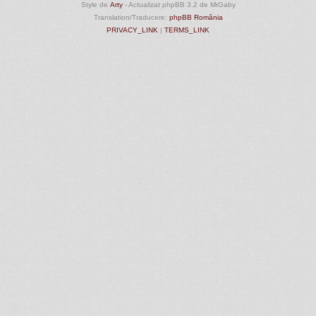
Style de
Arty
- Actualizat phpBB 3.2 de MrGaby
Translation/Traducere:
phpBB România
PRIVACY_LINK
|
TERMS_LINK