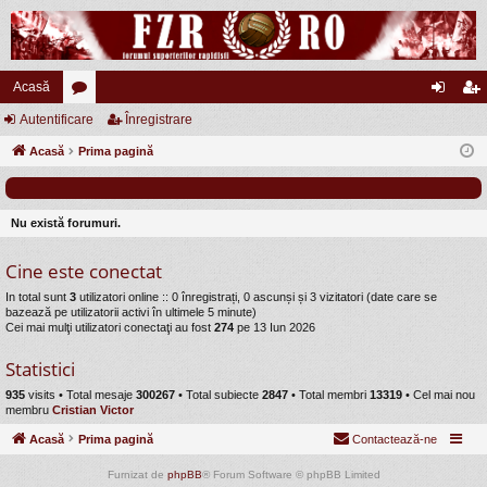
Acasă
Autentificare
or
Înregistrare
ut
nr
Acasă
u
Prima pagină
en
eg
m
tifi
ist
uri
ca
ra
Nu există forumuri.
re
re
Cine este conectat
In total sunt
3
utilizatori online :: 0 înregistrați, 0 ascunși și 3 vizitatori (date care se
bazează pe utilizatorii activi în ultimele 5 minute)
Cei mai mulţi utilizatori conectaţi au fost
274
pe 13 Iun 2026
Statistici
935
visits •
Total mesaje
300267
• Total subiecte
2847
• Total membri
13319
• Cel mai nou
membru
Cristian Victor
Acasă
Prima pagină
Contactează-ne
Furnizat de
phpBB
® Forum Software © phpBB Limited