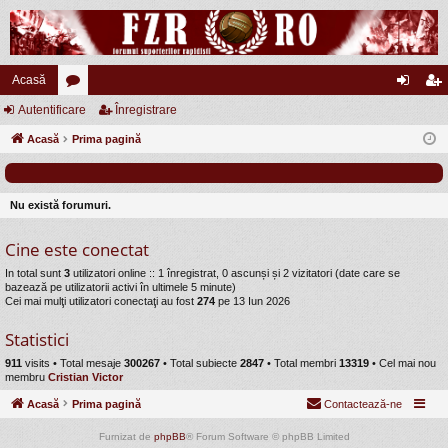
Acasă
Autentificare
or
Înregistrare
ut
nr
Acasă
u
Prima pagină
en
eg
m
tifi
ist
uri
ca
ra
Nu există forumuri.
re
re
Cine este conectat
In total sunt
3
utilizatori online :: 1 înregistrat, 0 ascunși și 2 vizitatori (date care se
bazează pe utilizatorii activi în ultimele 5 minute)
Cei mai mulţi utilizatori conectaţi au fost
274
pe 13 Iun 2026
Statistici
911
visits •
Total mesaje
300267
• Total subiecte
2847
• Total membri
13319
• Cel mai nou
membru
Cristian Victor
Acasă
Prima pagină
Contactează-ne
Furnizat de
phpBB
® Forum Software © phpBB Limited