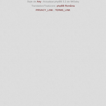
Style de
Arty
- Actualizat phpBB 3.2 de MrGaby
Translation/Traducere:
phpBB România
PRIVACY_LINK
|
TERMS_LINK