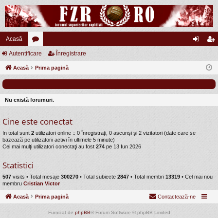
Acasă
Autentificare
or
Înregistrare
ut
nr
Acasă
u
Prima pagină
en
eg
m
tifi
ist
uri
ca
ra
Nu există forumuri.
re
re
Cine este conectat
In total sunt
2
utilizatori online :: 0 înregistrați, 0 ascunși și 2 vizitatori (date care se
bazează pe utilizatorii activi în ultimele 5 minute)
Cei mai mulţi utilizatori conectaţi au fost
274
pe 13 Iun 2026
Statistici
507
visits •
Total mesaje
300270
• Total subiecte
2847
• Total membri
13319
• Cel mai nou
membru
Cristian Victor
Acasă
Prima pagină
Contactează-ne
Furnizat de
phpBB
® Forum Software © phpBB Limited