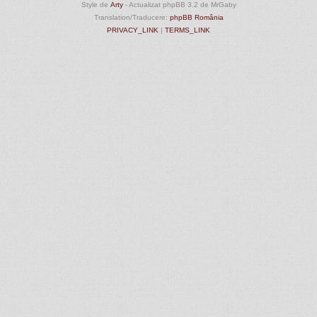
Style de
Arty
- Actualizat phpBB 3.2 de MrGaby
Translation/Traducere:
phpBB România
PRIVACY_LINK
|
TERMS_LINK