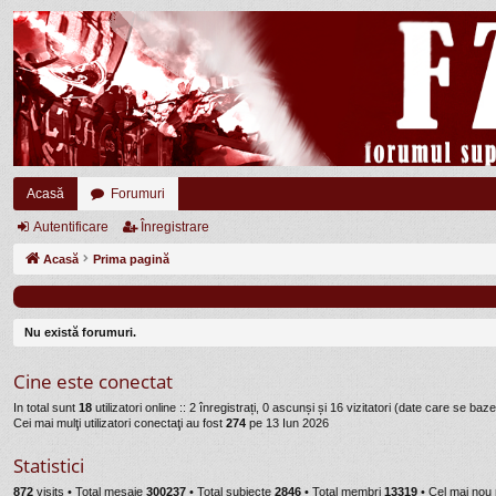
Acasă
Forumuri
Autentificare
Înregistrare
Acasă
Prima pagină
Nu există forumuri.
Cine este conectat
In total sunt
18
utilizatori online :: 2 înregistrați, 0 ascunși și 16 vizitatori (date care se baze
Cei mai mulţi utilizatori conectaţi au fost
274
pe 13 Iun 2026
Statistici
872
visits •
Total mesaje
300237
• Total subiecte
2846
• Total membri
13319
• Cel mai no