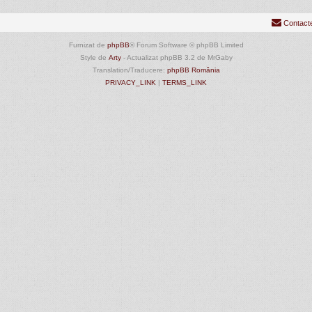
Contact
Furnizat de
phpBB
® Forum Software © phpBB Limited
Style de
Arty
- Actualizat phpBB 3.2 de MrGaby
Translation/Traducere:
phpBB România
PRIVACY_LINK
|
TERMS_LINK