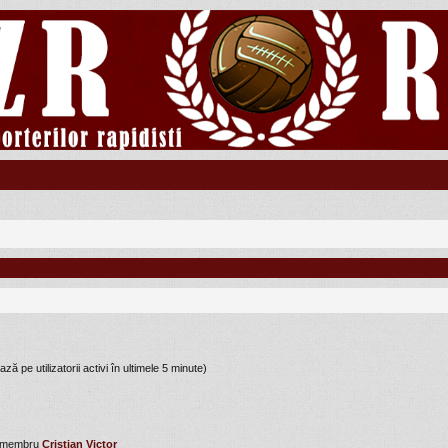
ază pe utilizatorii activi în ultimele 5 minute)
u membru
Cristian Victor