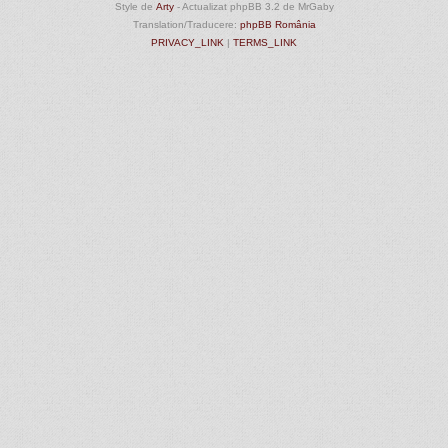
Style de
Arty
- Actualizat phpBB 3.2 de MrGaby
Translation/Traducere:
phpBB România
PRIVACY_LINK
|
TERMS_LINK