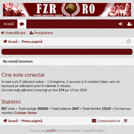
Acasă
Autentificare
or
Înregistrare
ut
nr
Acasă
u
Prima pagină
en
eg
m
tifi
ist
uri
ca
ra
Nu există forumuri.
re
re
Cine este conectat
In total sunt
7
utilizatori online :: 1 înregistrat, 0 ascunși și 6 vizitatori (date care se
bazează pe utilizatorii activi în ultimele 5 minute)
Cei mai mulţi utilizatori conectaţi au fost
274
pe 13 Iun 2026
Statistici
987
visits •
Total mesaje
300265
• Total subiecte
2847
• Total membri
13319
• Cel mai nou
membru
Cristian Victor
Acasă
Prima pagină
Contactează-ne
Furnizat de
phpBB
® Forum Software © phpBB Limited