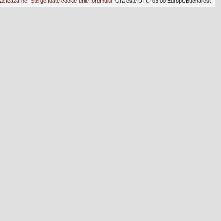
actează-ne
Şterge toate cookie-urile forumului
Ora este UTC+03:00 Europe/Bucharest