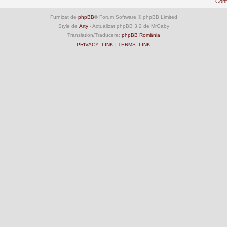
Cont
Furnizat de
phpBB
® Forum Software © phpBB Limited
Style de
Arty
- Actualizat phpBB 3.2 de MrGaby
Translation/Traducere:
phpBB România
PRIVACY_LINK
|
TERMS_LINK