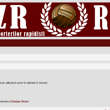
 pe utilizatorii activi în ultimele 5 minute)
u membru
Cristian Victor