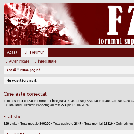
Acasă
Forumuri
Autentificare
Înregistrare
Acasă
Prima pagină
Nu există forumuri.
Cine este conectat
In total sunt
4
utilizatori online :: 1 înregistrat, 0 ascunși și 3 vizitatori (date care se bazează
Cei mai mulţi utilizatori conectaţi au fost
274
pe 13 Iun 2026
Statistici
529
visits •
Total mesaje
300270
• Total subiecte
2847
• Total membri
13319
• Cel mai no