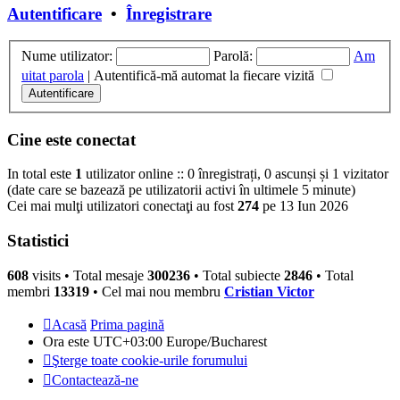
Autentificare
•
Înregistrare
Nume utilizator:
Parolă:
Am
uitat parola
|
Autentifică-mă automat la fiecare vizită
Cine este conectat
In total este
1
utilizator online :: 0 înregistrați, 0 ascunși și 1 vizitator
(date care se bazează pe utilizatorii activi în ultimele 5 minute)
Cei mai mulţi utilizatori conectaţi au fost
274
pe 13 Iun 2026
Statistici
608
visits •
Total mesaje
300236
• Total subiecte
2846
• Total
membri
13319
• Cel mai nou membru
Cristian Victor
Acasă
Prima pagină
Ora este UTC+03:00 Europe/Bucharest
Şterge toate cookie-urile forumului
Contactează-ne