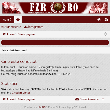
Acasă
Autentificare
or
Înregistrare
ut
nr
Acasă
u
Prima pagină
en
eg
m
tifi
ist
uri
ca
ra
Nu există forumuri.
re
re
Cine este conectat
In total sunt
5
utilizatori online :: 2 înregistrați, 0 ascunși și 3 vizitatori (date care se
bazează pe utilizatorii activi în ultimele 5 minute)
Cei mai mulţi utilizatori conectaţi au fost
274
pe 13 Iun 2026
Statistici
974
visits •
Total mesaje
300266
• Total subiecte
2847
• Total membri
13319
• Cel mai nou
membru
Cristian Victor
Acasă
Prima pagină
Contactează-ne
Furnizat de
phpBB
® Forum Software © phpBB Limited