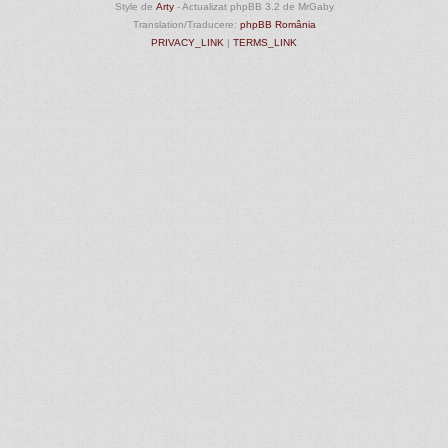
Style de
Arty
- Actualizat phpBB 3.2 de MrGaby
Translation/Traducere:
phpBB România
PRIVACY_LINK
|
TERMS_LINK