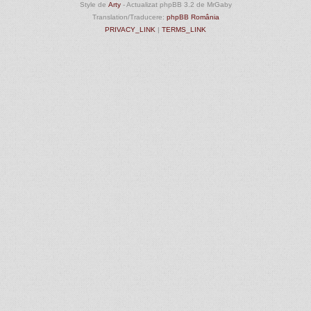
Style de
Arty
- Actualizat phpBB 3.2 de MrGaby
Translation/Traducere:
phpBB România
PRIVACY_LINK
|
TERMS_LINK