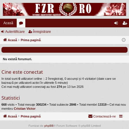
Acasă
Autentificare
or
Înregistrare
ut
nr
Acasă
u
Prima pagină
en
eg
m
tifi
ist
uri
ca
ra
Nu există forumuri.
re
re
Cine este conectat
In total sunt
6
utilizatori online :: 2 înregistrați, 0 ascunși și 4 vizitatori (date care se
bazează pe utilizatorii activi în ultimele 5 minute)
Cei mai mulţi utilizatori conectaţi au fost
274
pe 13 Iun 2026
Statistici
668
visits •
Total mesaje
300234
• Total subiecte
2846
• Total membri
13319
• Cel mai nou
membru
Cristian Victor
Acasă
Prima pagină
Contactează-ne
Furnizat de
phpBB
® Forum Software © phpBB Limited