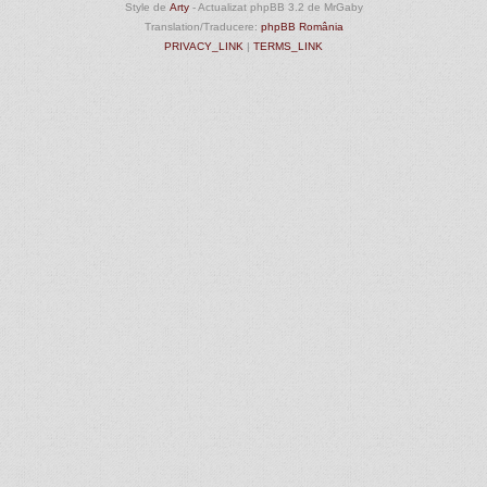
Style de
Arty
- Actualizat phpBB 3.2 de MrGaby
Translation/Traducere:
phpBB România
PRIVACY_LINK
|
TERMS_LINK