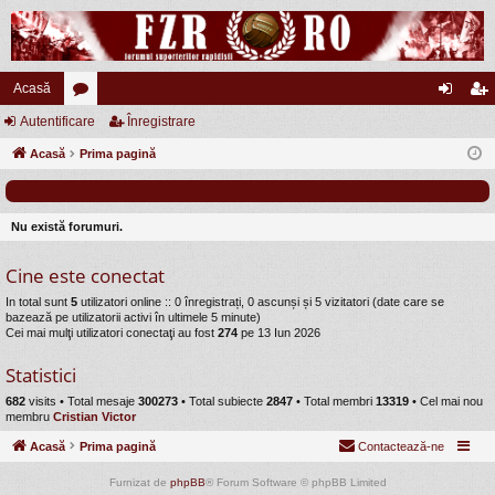
Acasă
Autentificare
or
Înregistrare
ut
nr
Acasă
u
Prima pagină
en
eg
m
tifi
ist
uri
ca
ra
Nu există forumuri.
re
re
Cine este conectat
In total sunt
5
utilizatori online :: 0 înregistrați, 0 ascunși și 5 vizitatori (date care se
bazează pe utilizatorii activi în ultimele 5 minute)
Cei mai mulţi utilizatori conectaţi au fost
274
pe 13 Iun 2026
Statistici
682
visits •
Total mesaje
300273
• Total subiecte
2847
• Total membri
13319
• Cel mai nou
membru
Cristian Victor
Acasă
Prima pagină
Contactează-ne
Furnizat de
phpBB
® Forum Software © phpBB Limited