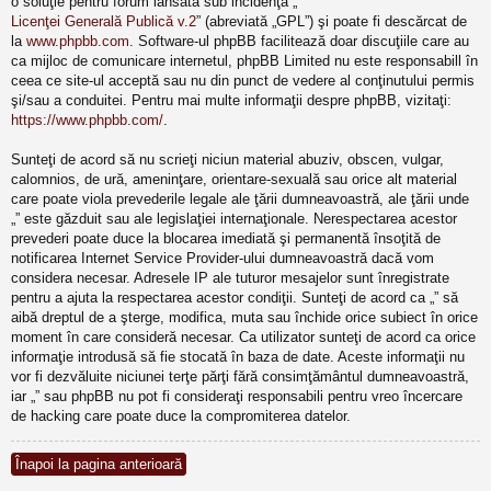
o soluţie pentru forum lansată sub incidenţa „
Licenţei Generală Publică v.2
” (abreviată „GPL”) şi poate fi descărcat de
la
www.phpbb.com
. Software-ul phpBB facilitează doar discuţiile care au
ca mijloc de comunicare internetul, phpBB Limited nu este responsabill în
ceea ce site-ul acceptă sau nu din punct de vedere al conţinutului permis
şi/sau a conduitei. Pentru mai multe informaţii despre phpBB, vizitaţi:
https://www.phpbb.com/
.
Sunteţi de acord să nu scrieţi niciun material abuziv, obscen, vulgar,
calomnios, de ură, ameninţare, orientare-sexuală sau orice alt material
care poate viola prevederile legale ale ţării dumneavoastră, ale ţării unde
„” este găzduit sau ale legislaţiei internaţionale. Nerespectarea acestor
prevederi poate duce la blocarea imediată şi permanentă însoţită de
notificarea Internet Service Provider-ului dumneavoastră dacă vom
considera necesar. Adresele IP ale tuturor mesajelor sunt înregistrate
pentru a ajuta la respectarea acestor condiţii. Sunteţi de acord ca „” să
aibă dreptul de a şterge, modifica, muta sau închide orice subiect în orice
moment în care consideră necesar. Ca utilizator sunteţi de acord ca orice
informaţie introdusă să fie stocată în baza de date. Aceste informaţii nu
vor fi dezvăluite niciunei terţe părţi fără consimţământul dumneavoastră,
iar „” sau phpBB nu pot fi consideraţi responsabili pentru vreo încercare
de hacking care poate duce la compromiterea datelor.
Înapoi la pagina anterioară