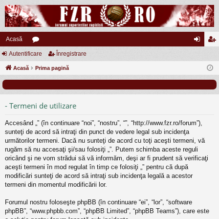
Acasă
Autentificare
or
Înregistrare
ut
nr
Acasă
u
Prima pagină
en
eg
m
tifi
ist
uri
ca
ra
- Termeni de utilizare
re
re
Accesând „” (în continuare “noi”, “nostru”, “”, “http://www.fzr.ro/forum”),
sunteţi de acord să intraţi din punct de vedere legal sub incidenţa
următorilor termeni. Dacă nu sunteţi de acord cu toţi aceşti termeni, vă
rugăm să nu accesaţi şi/sau folosiţi „”. Putem schimba aceste reguli
oricând şi ne vom strădui să vă informăm, deşi ar fi prudent să verificaţi
aceşti termeni în mod regulat în timp ce folosiţi „” pentru că după
modificări sunteţi de acord să intraţi sub incidenţa legală a acestor
termeni din momentul modificării lor.
Forumul nostru foloseşte phpBB (în continuare “ei”, “lor”, “software
phpBB”, “www.phpbb.com”, “phpBB Limited”, “phpBB Teams”), care este