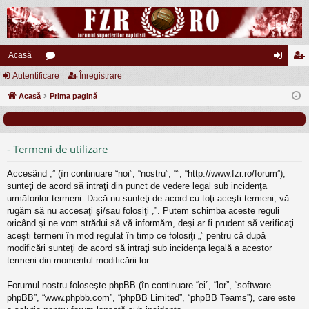
Acasă
Autentificare
or
Înregistrare
ut
nr
Acasă
u
Prima pagină
en
eg
m
tifi
ist
uri
ca
ra
- Termeni de utilizare
re
re
Accesând „” (în continuare “noi”, “nostru”, “”, “http://www.fzr.ro/forum”),
sunteţi de acord să intraţi din punct de vedere legal sub incidenţa
următorilor termeni. Dacă nu sunteţi de acord cu toţi aceşti termeni, vă
rugăm să nu accesaţi şi/sau folosiţi „”. Putem schimba aceste reguli
oricând şi ne vom strădui să vă informăm, deşi ar fi prudent să verificaţi
aceşti termeni în mod regulat în timp ce folosiţi „” pentru că după
modificări sunteţi de acord să intraţi sub incidenţa legală a acestor
termeni din momentul modificării lor.
Forumul nostru foloseşte phpBB (în continuare “ei”, “lor”, “software
phpBB”, “www.phpbb.com”, “phpBB Limited”, “phpBB Teams”), care este