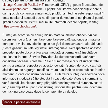
o soluţie pentru forum lansată sub incidenţa „
Licenţei Generală Publică v.2
” (abreviată „GPL”) şi poate fi descărcat de
la
www.phpbb.com
. Software-ul phpBB facilitează doar discuţiile care au
ca mijloc de comunicare internetul, phpBB Limited nu este responsabill în
ceea ce site-ul acceptă sau nu din punct de vedere al conţinutului permis
şi/sau a conduitei. Pentru mai multe informaţii despre phpBB, vizitaţi:
https://www.phpbb.com/
.
Sunteţi de acord să nu scrieţi niciun material abuziv, obscen, vulgar,
calomnios, de ură, ameninţare, orientare-sexuală sau orice alt material
care poate viola prevederile legale ale ţării dumneavoastră, ale ţării unde
„” este găzduit sau ale legislaţiei internaţionale. Nerespectarea acestor
prevederi poate duce la blocarea imediată şi permanentă însoţită de
notificarea Internet Service Provider-ului dumneavoastră dacă vom
considera necesar. Adresele IP ale tuturor mesajelor sunt înregistrate
pentru a ajuta la respectarea acestor condiţii. Sunteţi de acord ca „” să
aibă dreptul de a şterge, modifica, muta sau închide orice subiect în orice
moment în care consideră necesar. Ca utilizator sunteţi de acord ca orice
informaţie introdusă să fie stocată în baza de date. Aceste informaţii nu
vor fi dezvăluite niciunei terţe părţi fără consimţământul dumneavoastră,
iar „” sau phpBB nu pot fi consideraţi responsabili pentru vreo încercare
de hacking care poate duce la compromiterea datelor.
Înapoi la pagina anterioară