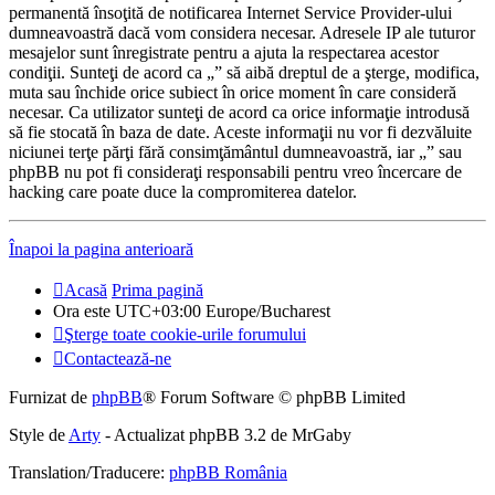
permanentă însoţită de notificarea Internet Service Provider-ului
dumneavoastră dacă vom considera necesar. Adresele IP ale tuturor
mesajelor sunt înregistrate pentru a ajuta la respectarea acestor
condiţii. Sunteţi de acord ca „” să aibă dreptul de a şterge, modifica,
muta sau închide orice subiect în orice moment în care consideră
necesar. Ca utilizator sunteţi de acord ca orice informaţie introdusă
să fie stocată în baza de date. Aceste informaţii nu vor fi dezvăluite
niciunei terţe părţi fără consimţământul dumneavoastră, iar „” sau
phpBB nu pot fi consideraţi responsabili pentru vreo încercare de
hacking care poate duce la compromiterea datelor.
Înapoi la pagina anterioară
Acasă
Prima pagină
Ora este UTC+03:00 Europe/Bucharest
Şterge toate cookie-urile forumului
Contactează-ne
Furnizat de
phpBB
® Forum Software © phpBB Limited
Style de
Arty
- Actualizat phpBB 3.2 de MrGaby
Translation/Traducere:
phpBB România