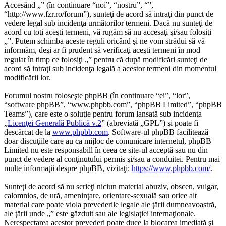
Accesând „” (în continuare “noi”, “nostru”, “”,
“http://www.fzr.ro/forum”), sunteţi de acord să intraţi din punct de
vedere legal sub incidenţa următorilor termeni. Dacă nu sunteţi de
acord cu toţi aceşti termeni, vă rugăm să nu accesaţi şi/sau folosiţi
„”. Putem schimba aceste reguli oricând şi ne vom strădui să vă
informăm, deşi ar fi prudent să verificaţi aceşti termeni în mod
regulat în timp ce folosiţi „” pentru că după modificări sunteţi de
acord să intraţi sub incidenţa legală a acestor termeni din momentul
modificării lor.
Forumul nostru foloseşte phpBB (în continuare “ei”, “lor”,
“software phpBB”, “www.phpbb.com”, “phpBB Limited”, “phpBB
Teams”), care este o soluţie pentru forum lansată sub incidenţa
„
Licenţei Generală Publică v.2
” (abreviată „GPL”) şi poate fi
descărcat de la
www.phpbb.com
. Software-ul phpBB facilitează
doar discuţiile care au ca mijloc de comunicare internetul, phpBB
Limited nu este responsabill în ceea ce site-ul acceptă sau nu din
punct de vedere al conţinutului permis şi/sau a conduitei. Pentru mai
multe informaţii despre phpBB, vizitaţi:
https://www.phpbb.com/
.
Sunteţi de acord să nu scrieţi niciun material abuziv, obscen, vulgar,
calomnios, de ură, ameninţare, orientare-sexuală sau orice alt
material care poate viola prevederile legale ale ţării dumneavoastră,
ale ţării unde „” este găzduit sau ale legislaţiei internaţionale.
Nerespectarea acestor prevederi poate duce la blocarea imediată şi