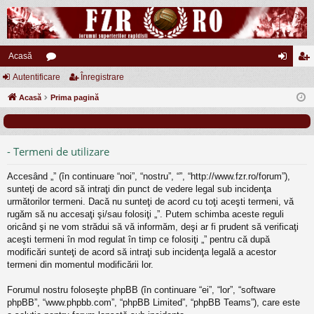
Acasă
Autentificare
or
Înregistrare
ut
nr
Acasă
u
Prima pagină
en
eg
m
tifi
ist
uri
ca
ra
- Termeni de utilizare
re
re
Accesând „” (în continuare “noi”, “nostru”, “”, “http://www.fzr.ro/forum”),
sunteţi de acord să intraţi din punct de vedere legal sub incidenţa
următorilor termeni. Dacă nu sunteţi de acord cu toţi aceşti termeni, vă
rugăm să nu accesaţi şi/sau folosiţi „”. Putem schimba aceste reguli
oricând şi ne vom strădui să vă informăm, deşi ar fi prudent să verificaţi
aceşti termeni în mod regulat în timp ce folosiţi „” pentru că după
modificări sunteţi de acord să intraţi sub incidenţa legală a acestor
termeni din momentul modificării lor.
Forumul nostru foloseşte phpBB (în continuare “ei”, “lor”, “software
phpBB”, “www.phpbb.com”, “phpBB Limited”, “phpBB Teams”), care este