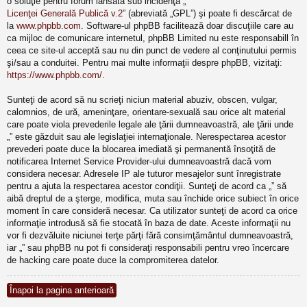
o soluţie pentru forum lansată sub incidenţa „
Licenţei Generală Publică v.2
” (abreviată „GPL”) şi poate fi descărcat de
la
www.phpbb.com
. Software-ul phpBB facilitează doar discuţiile care au
ca mijloc de comunicare internetul, phpBB Limited nu este responsabill în
ceea ce site-ul acceptă sau nu din punct de vedere al conţinutului permis
şi/sau a conduitei. Pentru mai multe informaţii despre phpBB, vizitaţi:
https://www.phpbb.com/
.
Sunteţi de acord să nu scrieţi niciun material abuziv, obscen, vulgar,
calomnios, de ură, ameninţare, orientare-sexuală sau orice alt material
care poate viola prevederile legale ale ţării dumneavoastră, ale ţării unde
„” este găzduit sau ale legislaţiei internaţionale. Nerespectarea acestor
prevederi poate duce la blocarea imediată şi permanentă însoţită de
notificarea Internet Service Provider-ului dumneavoastră dacă vom
considera necesar. Adresele IP ale tuturor mesajelor sunt înregistrate
pentru a ajuta la respectarea acestor condiţii. Sunteţi de acord ca „” să
aibă dreptul de a şterge, modifica, muta sau închide orice subiect în orice
moment în care consideră necesar. Ca utilizator sunteţi de acord ca orice
informaţie introdusă să fie stocată în baza de date. Aceste informaţii nu
vor fi dezvăluite niciunei terţe părţi fără consimţământul dumneavoastră,
iar „” sau phpBB nu pot fi consideraţi responsabili pentru vreo încercare
de hacking care poate duce la compromiterea datelor.
Înapoi la pagina anterioară