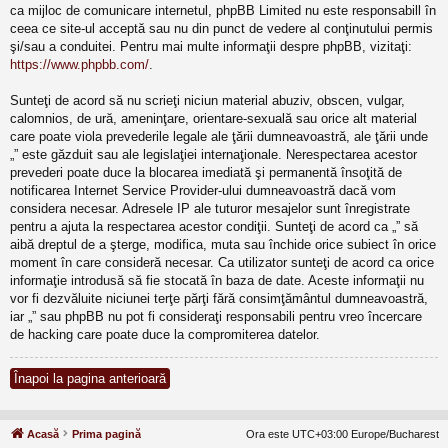
ca mijloc de comunicare internetul, phpBB Limited nu este responsabill în
ceea ce site-ul acceptă sau nu din punct de vedere al conţinutului permis
şi/sau a conduitei. Pentru mai multe informaţii despre phpBB, vizitaţi:
https://www.phpbb.com/
.
Sunteţi de acord să nu scrieţi niciun material abuziv, obscen, vulgar,
calomnios, de ură, ameninţare, orientare-sexuală sau orice alt material
care poate viola prevederile legale ale ţării dumneavoastră, ale ţării unde
„” este găzduit sau ale legislaţiei internaţionale. Nerespectarea acestor
prevederi poate duce la blocarea imediată şi permanentă însoţită de
notificarea Internet Service Provider-ului dumneavoastră dacă vom
considera necesar. Adresele IP ale tuturor mesajelor sunt înregistrate
pentru a ajuta la respectarea acestor condiţii. Sunteţi de acord ca „” să
aibă dreptul de a şterge, modifica, muta sau închide orice subiect în orice
moment în care consideră necesar. Ca utilizator sunteţi de acord ca orice
informaţie introdusă să fie stocată în baza de date. Aceste informaţii nu
vor fi dezvăluite niciunei terţe părţi fără consimţământul dumneavoastră,
iar „” sau phpBB nu pot fi consideraţi responsabili pentru vreo încercare
de hacking care poate duce la compromiterea datelor.
Înapoi la pagina anterioară
Acasă
Prima pagină
Ora este UTC+03:00 Europe/Bucharest