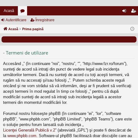
Acasă
Autentificare
or
Înregistrare
ut
nr
Acasă
u
Prima pagină
en
eg
m
tifi
ist
uri
ca
ra
- Termeni de utilizare
re
re
Accesând „” (în continuare “noi”, “nostru”, “”, “http://www.fzr.ro/forum”),
sunteţi de acord să intraţi din punct de vedere legal sub incidenţa
următorilor termeni. Dacă nu sunteţi de acord cu toţi aceşti termeni, vă
rugăm să nu accesaţi şi/sau folosiţi „”. Putem schimba aceste reguli
oricând şi ne vom strădui să vă informăm, deşi ar fi prudent să verificaţi
aceşti termeni în mod regulat în timp ce folosiţi „” pentru că după
modificări sunteţi de acord să intraţi sub incidenţa legală a acestor
termeni din momentul modificării lor.
Forumul nostru foloseşte phpBB (în continuare “ei”, “lor”, “software
phpBB”, “www.phpbb.com”, “phpBB Limited”, “phpBB Teams”), care este
o soluţie pentru forum lansată sub incidenţa „
Licenţei Generală Publică v.2
” (abreviată „GPL”) şi poate fi descărcat de
la
www.phpbb.com
. Software-ul phpBB facilitează doar discuţiile care au