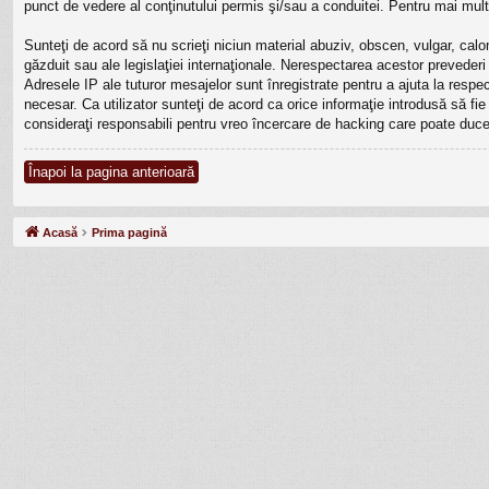
punct de vedere al conţinutului permis şi/sau a conduitei. Pentru mai mult
Sunteţi de acord să nu scrieţi niciun material abuziv, obscen, vulgar, calo
găzduit sau ale legislaţiei internaţionale. Nerespectarea acestor prevede
Adresele IP ale tuturor mesajelor sunt înregistrate pentru a ajuta la resp
necesar. Ca utilizator sunteţi de acord ca orice informaţie introdusă să fi
consideraţi responsabili pentru vreo încercare de hacking care poate duce
Înapoi la pagina anterioară
Acasă
Prima pagină