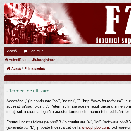
Acasă
Forumuri
Autentificare
Înregistrare
Acasă
Prima pagină
- Termeni de utilizare
Accesând „” (în continuare “noi”, “nostru”, “”, “http://www.fzr.ro/forum”), 
accesaţi şi/sau folosiţi „”. Putem schimba aceste reguli oricând şi ne vom 
intraţi sub incidenţa legală a acestor termeni din momentul modificării lor.
Forumul nostru foloseşte phpBB (în continuare “ei”, “lor”, “software php
(abreviată „GPL”) şi poate fi descărcat de la
www.phpbb.com
. Software-ul