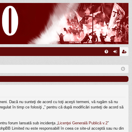
FA
ut
nr
Q
en
eg
tifi
ist
ca
ra
re
re
termeni. Dacă nu sunteţi de acord cu toţi aceşti termeni, vă rugăm să nu
egulat în timp ce folosiţi „” pentru că după modificări sunteţi de acord să
ntru forum lansată sub incidenţa „
Licenţei Generală Publică v.2
”
, phpBB Limited nu este responsabill în ceea ce site-ul acceptă sau nu din