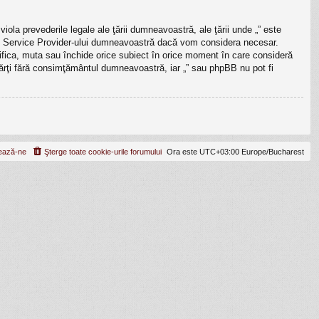
iola prevederile legale ale ţării dumneavoastră, ale ţării unde „” este
rnet Service Provider-ului dumneavoastră dacă vom considera necesar.
odifica, muta sau închide orice subiect în orice moment în care consideră
e părţi fără consimţământul dumneavoastră, iar „” sau phpBB nu pot fi
ează-ne
Şterge toate cookie-urile forumului
Ora este UTC+03:00 Europe/Bucharest