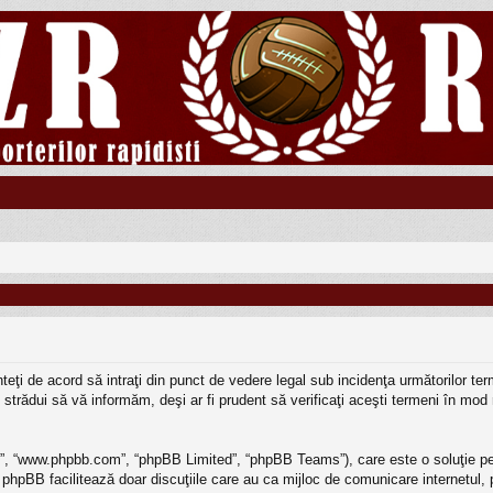
sunteţi de acord să intraţi din punct de vedere legal sub incidenţa următorilor 
strădui să vă informăm, deşi ar fi prudent să verificaţi aceşti termeni în mod r
BB”, “www.phpbb.com”, “phpBB Limited”, “phpBB Teams”), care este o soluţie pe
 phpBB facilitează doar discuţiile care au ca mijloc de comunicare internetul