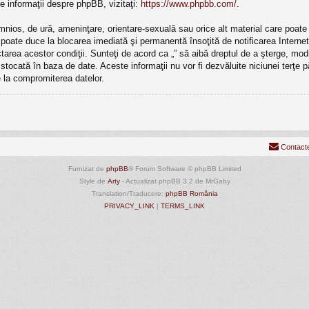
e informaţii despre phpBB, vizitaţi:
https://www.phpbb.com/
.
mnios, de ură, ameninţare, orientare-sexuală sau orice alt material care poate v
ri poate duce la blocarea imediată şi permanentă însoţită de notificarea Inte
ectarea acestor condiţii. Sunteţi de acord ca „” să aibă dreptul de a şterge, m
e stocată în baza de date. Aceste informaţii nu vor fi dezvăluite niciunei terţ
 la compromiterea datelor.
Contact
Furnizat de
phpBB
® Forum Software © phpBB Limited
Style de
Arty
- Actualizat phpBB 3.2 de MrGaby
Translation/Traducere:
phpBB România
PRIVACY_LINK
|
TERMS_LINK