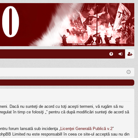
FA
ut
nr
Q
en
eg
tifi
ist
ca
ra
re
re
termeni. Dacă nu sunteţi de acord cu toţi aceşti termeni, vă rugăm să nu
egulat în timp ce folosiţi „” pentru că după modificări sunteţi de acord să
ntru forum lansată sub incidenţa „
Licenţei Generală Publică v.2
”
, phpBB Limited nu este responsabill în ceea ce site-ul acceptă sau nu din