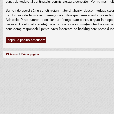
punct de vedere al conţinutului permis şi/sau a conduitei. Pentru mai mult
Sunteţi de acord să nu scrieţi niciun material abuziv, obscen, vulgar, calo
găzduit sau ale legislaţiei internaţionale. Nerespectarea acestor prevede
Adresele IP ale tuturor mesajelor sunt înregistrate pentru a ajuta la resp
necesar. Ca utilizator sunteţi de acord ca orice informaţie introdusă să fi
consideraţi responsabili pentru vreo încercare de hacking care poate duce
Înapoi la pagina anterioară
Acasă
Prima pagină