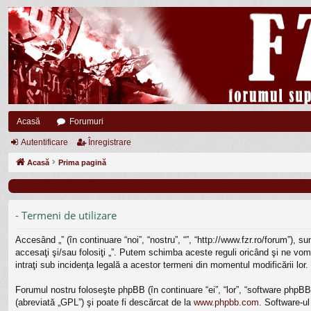
Acasă
Forumuri
Autentificare
Înregistrare
Acasă
Prima pagină
- Termeni de utilizare
Accesând „” (în continuare “noi”, “nostru”, “”, “http://www.fzr.ro/forum”), 
accesaţi şi/sau folosiţi „”. Putem schimba aceste reguli oricând şi ne vom 
intraţi sub incidenţa legală a acestor termeni din momentul modificării lor.
Forumul nostru foloseşte phpBB (în continuare “ei”, “lor”, “software php
(abreviată „GPL”) şi poate fi descărcat de la
www.phpbb.com
. Software-ul