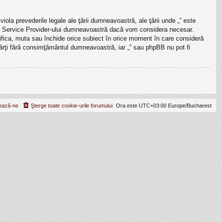
iola prevederile legale ale ţării dumneavoastră, ale ţării unde „” este
rnet Service Provider-ului dumneavoastră dacă vom considera necesar.
odifica, muta sau închide orice subiect în orice moment în care consideră
e părţi fără consimţământul dumneavoastră, iar „” sau phpBB nu pot fi
ează-ne
Şterge toate cookie-urile forumului
Ora este UTC+03:00 Europe/Bucharest