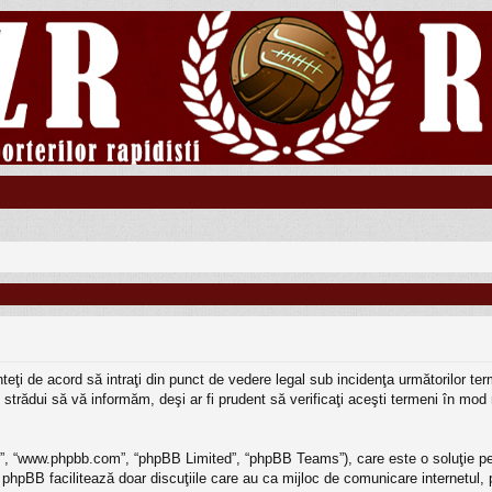
sunteţi de acord să intraţi din punct de vedere legal sub incidenţa următorilor 
strădui să vă informăm, deşi ar fi prudent să verificaţi aceşti termeni în mod r
BB”, “www.phpbb.com”, “phpBB Limited”, “phpBB Teams”), care este o soluţie pe
 phpBB facilitează doar discuţiile care au ca mijloc de comunicare internetul