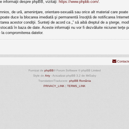
e informaţii despre phpBB, vizitaţi:
https://www.phpbb.com/
.
mnios, de ură, ameninţare, orientare-sexuală sau orice alt material care poate v
ri poate duce la blocarea imediată şi permanentă însoţită de notificarea Inte
ectarea acestor condiţii. Sunteţi de acord ca „” să aibă dreptul de a şterge, m
e stocată în baza de date. Aceste informaţii nu vor fi dezvăluite niciunei terţ
 la compromiterea datelor.
Contact
Furnizat de
phpBB
® Forum Software © phpBB Limited
Style de
Arty
- Actualizat phpBB 3.2 de MrGaby
Translation/Traducere:
phpBB România
PRIVACY_LINK
|
TERMS_LINK