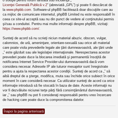
o soluţie pentru forum lansată sub incidenţa „
Licenţei Generală Publică v.2
” (abreviată „GPL”) şi poate fi descărcat de
la
www.phpbb.com
. Software-ul phpBB facilitează doar discuţiile care au
ca mijloc de comunicare internetul, phpBB Limited nu este responsabill în
ceea ce site-ul acceptă sau nu din punct de vedere al conţinutului permis
şi/sau a conduitei. Pentru mai multe informaţii despre phpBB, vizitaţi:
https://www.phpbb.com/
.
Sunteţi de acord să nu scrieţi niciun material abuziv, obscen, vulgar,
calomnios, de ură, ameninţare, orientare-sexuală sau orice alt material
care poate viola prevederile legale ale ţării dumneavoastră, ale ţării unde
„” este găzduit sau ale legislaţiei internaţionale. Nerespectarea acestor
prevederi poate duce la blocarea imediată şi permanentă însoţită de
notificarea Internet Service Provider-ului dumneavoastră dacă vom
considera necesar. Adresele IP ale tuturor mesajelor sunt înregistrate
pentru a ajuta la respectarea acestor condiţii. Sunteţi de acord ca „” să
aibă dreptul de a şterge, modifica, muta sau închide orice subiect în orice
moment în care consideră necesar. Ca utilizator sunteţi de acord ca orice
informaţie introdusă să fie stocată în baza de date. Aceste informaţii nu
vor fi dezvăluite niciunei terţe părţi fără consimţământul dumneavoastră,
iar „” sau phpBB nu pot fi consideraţi responsabili pentru vreo încercare
de hacking care poate duce la compromiterea datelor.
Înapoi la pagina anterioară