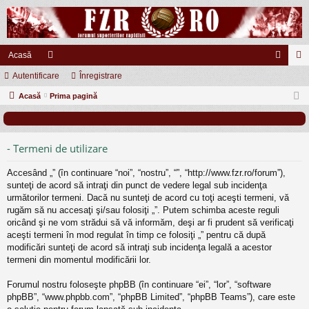
Acasă
Autentificare
or
Înregistrare
ut
nr
Acasă
u
Prima pagină
en
eg
m
tifi
ist
uri
ca
ra
- Termeni de utilizare
re
re
Accesând „” (în continuare “noi”, “nostru”, “”, “http://www.fzr.ro/forum”),
sunteţi de acord să intraţi din punct de vedere legal sub incidenţa
următorilor termeni. Dacă nu sunteţi de acord cu toţi aceşti termeni, vă
rugăm să nu accesaţi şi/sau folosiţi „”. Putem schimba aceste reguli
oricând şi ne vom strădui să vă informăm, deşi ar fi prudent să verificaţi
aceşti termeni în mod regulat în timp ce folosiţi „” pentru că după
modificări sunteţi de acord să intraţi sub incidenţa legală a acestor
termeni din momentul modificării lor.
Forumul nostru foloseşte phpBB (în continuare “ei”, “lor”, “software
phpBB”, “www.phpbb.com”, “phpBB Limited”, “phpBB Teams”), care este