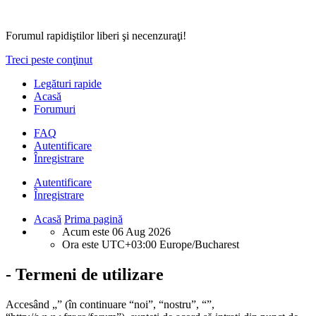
Forumul rapidiştilor liberi şi necenzuraţi!
Treci peste conţinut
Legături rapide
Acasă
Forumuri
FAQ
Autentificare
Înregistrare
Autentificare
Înregistrare
Acasă
Prima pagină
Acum este 06 Aug 2026
Ora este UTC+03:00 Europe/Bucharest
- Termeni de utilizare
Accesând „” (în continuare “noi”, “nostru”, “”,