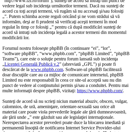
“http://www.fzr.ro/forum”), sunteţi de acord să intraţi din punct de
vedere legal sub incidenţa următorilor termeni. Dacă nu sunteţi de
acord cu toţi aceşti termeni, vă rugăm să nu accesaţi şi/sau folosiţi
„”. Putem schimba aceste reguli oricând şi ne vom strădui să vă
informăm, deşi ar fi prudent să verificaţi aceşti termeni în mod
regulat în timp ce folosiţi „” pentru că după modificări sunteţi de
acord să intraţi sub incidenţa legală a acestor termeni din momentul
modificării lor.
Forumul nostru foloseşte phpBB (în continuare “ei”, “lor”,
“software phpBB”, “www.phpbb.com”, “phpBB Limited”, “phpBB
Teams”), care este o soluţie pentru forum lansată sub incidenţa
„
Licenţei Generală Publică v.2
” (abreviată „GPL”) şi poate fi
descărcat de la
www.phpbb.com
. Software-ul phpBB facilitează
doar discuţiile care au ca mijloc de comunicare internetul, phpBB
Limited nu este responsabill în ceea ce site-ul acceptă sau nu din
punct de vedere al conţinutului permis şi/sau a conduitei. Pentru mai
multe informaţii despre phpBB, vizitaţi:
https://www.phpbb.com/
.
Sunteţi de acord să nu scrieţi niciun material abuziv, obscen, vulgar,
calomnios, de ură, ameninţare, orientare-sexuală sau orice alt
material care poate viola prevederile legale ale ţării dumneavoastră,
ale ţării unde „” este găzduit sau ale legislaţiei internaţionale.
Nerespectarea acestor prevederi poate duce la blocarea imediată şi
permanentă însoţită de notificarea Internet Service Provider-ului