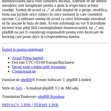
dumneavoastră dacă vom considera necesar. Adresele IP ale tuturor
mesajelor sunt înregistrate pentru a ajuta la respectarea acestor
condiţii. Sunteţi de acord ca „” să aibă dreptul de a şterge, modifica,
muta sau închide orice subiect în orice moment în care consideră
necesar. Ca utilizator sunteţi de acord ca orice informaţie introdusă
să fie stocată în baza de date. Aceste informaţii nu vor fi dezvăluite
niciunei terţe părţi fără consimţământul dumneavoastră, iar „” sau
phpBB nu pot fi consideraţi responsabili pentru vreo încercare de
hacking care poate duce la compromiterea datelor.
Înapoi la pagina anterioară
Acasă
Prima pagină
Ora este UTC+03:00 Europe/Bucharest
Şterge toate cookie-urile forumului
Contactează-ne
Furnizat de
phpBB
® Forum Software © phpBB Limited
Style de
Arty
- Actualizat phpBB 3.2 de MrGaby
Translation/Traducere:
phpBB România
PRIVACY_LINK
|
TERMS_LINK