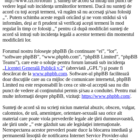
“http://www.fzr.ro/forum”), sunteţi de acord să intraţi din punct de
vedere legal sub incidenţa următorilor termeni. Dacă nu sunteţi de
acord cu toţi aceşti termeni, vă rugăm să nu accesaţi şi/sau folosiţi
„”. Putem schimba aceste reguli oricând şi ne vom strădui să vă
informăm, deşi ar fi prudent să verificaţi aceşti termeni în mod
regulat în timp ce folosiţi „” pentru că după modificări sunteţi de
acord să intraţi sub incidenţa legală a acestor termeni din momentul
modificării lor.
Forumul nostru foloseşte phpBB (în continuare “ei”, “lor”,
“software phpBB”, “www.phpbb.com”, “phpBB Limited”, “phpBB
Teams”), care este o soluţie pentru forum lansată sub incidenţa
„
Licenţei Generală Publică v.2
” (abreviată „GPL”) şi poate fi
descărcat de la
www.phpbb.com
. Software-ul phpBB facilitează
doar discuţiile care au ca mijloc de comunicare internetul, phpBB
Limited nu este responsabill în ceea ce site-ul acceptă sau nu din
punct de vedere al conţinutului permis şi/sau a conduitei. Pentru mai
multe informaţii despre phpBB, vizitaţi:
https://www.phpbb.com/
.
Sunteţi de acord să nu scrieţi niciun material abuziv, obscen, vulgar,
calomnios, de ură, ameninţare, orientare-sexuală sau orice alt
material care poate viola prevederile legale ale ţării dumneavoastră,
ale ţării unde „” este găzduit sau ale legislaţiei internaţionale.
Nerespectarea acestor prevederi poate duce la blocarea imediată şi
permanentă însoţită de notificarea Internet Service Provider-ului