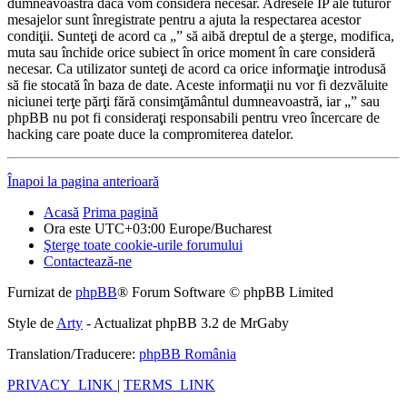
dumneavoastră dacă vom considera necesar. Adresele IP ale tuturor
mesajelor sunt înregistrate pentru a ajuta la respectarea acestor
condiţii. Sunteţi de acord ca „” să aibă dreptul de a şterge, modifica,
muta sau închide orice subiect în orice moment în care consideră
necesar. Ca utilizator sunteţi de acord ca orice informaţie introdusă
să fie stocată în baza de date. Aceste informaţii nu vor fi dezvăluite
niciunei terţe părţi fără consimţământul dumneavoastră, iar „” sau
phpBB nu pot fi consideraţi responsabili pentru vreo încercare de
hacking care poate duce la compromiterea datelor.
Înapoi la pagina anterioară
Acasă
Prima pagină
Ora este UTC+03:00 Europe/Bucharest
Şterge toate cookie-urile forumului
Contactează-ne
Furnizat de
phpBB
® Forum Software © phpBB Limited
Style de
Arty
- Actualizat phpBB 3.2 de MrGaby
Translation/Traducere:
phpBB România
PRIVACY_LINK
|
TERMS_LINK