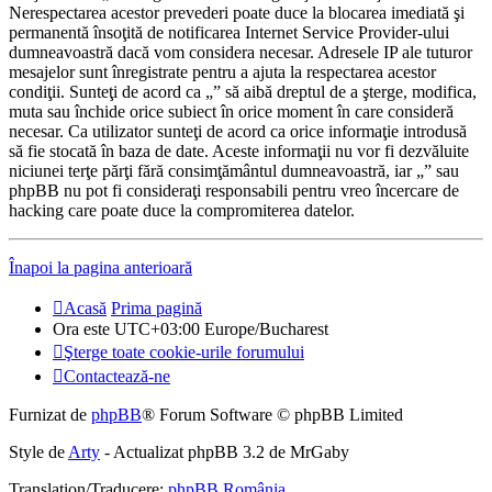
Nerespectarea acestor prevederi poate duce la blocarea imediată şi
permanentă însoţită de notificarea Internet Service Provider-ului
dumneavoastră dacă vom considera necesar. Adresele IP ale tuturor
mesajelor sunt înregistrate pentru a ajuta la respectarea acestor
condiţii. Sunteţi de acord ca „” să aibă dreptul de a şterge, modifica,
muta sau închide orice subiect în orice moment în care consideră
necesar. Ca utilizator sunteţi de acord ca orice informaţie introdusă
să fie stocată în baza de date. Aceste informaţii nu vor fi dezvăluite
niciunei terţe părţi fără consimţământul dumneavoastră, iar „” sau
phpBB nu pot fi consideraţi responsabili pentru vreo încercare de
hacking care poate duce la compromiterea datelor.
Înapoi la pagina anterioară
Acasă
Prima pagină
Ora este UTC+03:00 Europe/Bucharest
Şterge toate cookie-urile forumului
Contactează-ne
Furnizat de
phpBB
® Forum Software © phpBB Limited
Style de
Arty
- Actualizat phpBB 3.2 de MrGaby
Translation/Traducere:
phpBB România