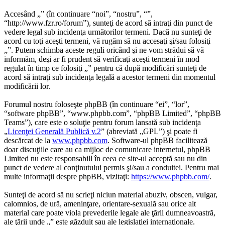
Accesând „” (în continuare “noi”, “nostru”, “”,
“http://www.fzr.ro/forum”), sunteţi de acord să intraţi din punct de
vedere legal sub incidenţa următorilor termeni. Dacă nu sunteţi de
acord cu toţi aceşti termeni, vă rugăm să nu accesaţi şi/sau folosiţi
„”. Putem schimba aceste reguli oricând şi ne vom strădui să vă
informăm, deşi ar fi prudent să verificaţi aceşti termeni în mod
regulat în timp ce folosiţi „” pentru că după modificări sunteţi de
acord să intraţi sub incidenţa legală a acestor termeni din momentul
modificării lor.
Forumul nostru foloseşte phpBB (în continuare “ei”, “lor”,
“software phpBB”, “www.phpbb.com”, “phpBB Limited”, “phpBB
Teams”), care este o soluţie pentru forum lansată sub incidenţa
„
Licenţei Generală Publică v.2
” (abreviată „GPL”) şi poate fi
descărcat de la
www.phpbb.com
. Software-ul phpBB facilitează
doar discuţiile care au ca mijloc de comunicare internetul, phpBB
Limited nu este responsabill în ceea ce site-ul acceptă sau nu din
punct de vedere al conţinutului permis şi/sau a conduitei. Pentru mai
multe informaţii despre phpBB, vizitaţi:
https://www.phpbb.com/
.
Sunteţi de acord să nu scrieţi niciun material abuziv, obscen, vulgar,
calomnios, de ură, ameninţare, orientare-sexuală sau orice alt
material care poate viola prevederile legale ale ţării dumneavoastră,
ale ţării unde „” este găzduit sau ale legislaţiei internaţionale.