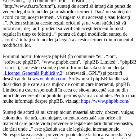
Accesând „” (în continuare “noi”, “nostru”, “”,
“http://www.fzr.ro/forum”), sunteţi de acord să intraţi din punct de
vedere legal sub incidenţa următorilor termeni. Dacă nu sunteţi de
acord cu toţi aceşti termeni, vă rugăm să nu accesaţi şi/sau folosiţi
„”. Putem schimba aceste reguli oricând şi ne vom strădui să vă
informăm, deşi ar fi prudent să verificaţi aceşti termeni în mod
regulat în timp ce folosiţi „” pentru că după modificări sunteţi de
acord să intraţi sub incidenţa legală a acestor termeni din momentul
modificării lor.
Forumul nostru foloseşte phpBB (în continuare “ei”, “lor”,
“software phpBB”, “www.phpbb.com”, “phpBB Limited”, “phpBB
Teams”), care este o soluţie pentru forum lansată sub incidenţa
„
Licenţei Generală Publică v.2
” (abreviată „GPL”) şi poate fi
descărcat de la
www.phpbb.com
. Software-ul phpBB facilitează
doar discuţiile care au ca mijloc de comunicare internetul, phpBB
Limited nu este responsabill în ceea ce site-ul acceptă sau nu din
punct de vedere al conţinutului permis şi/sau a conduitei. Pentru mai
multe informaţii despre phpBB, vizitaţi:
https://www.phpbb.com/
.
Sunteţi de acord să nu scrieţi niciun material abuziv, obscen, vulgar,
calomnios, de ură, ameninţare, orientare-sexuală sau orice alt
material care poate viola prevederile legale ale ţării dumneavoastră,
ale ţării unde „” este găzduit sau ale legislaţiei internaţionale.
Nerespectarea acestor prevederi poate duce la blocarea imediată şi