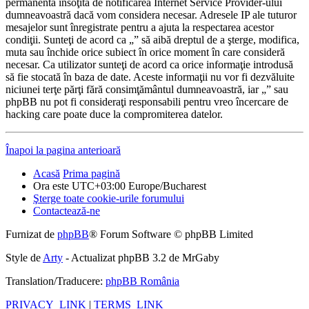
permanentă însoţită de notificarea Internet Service Provider-ului
dumneavoastră dacă vom considera necesar. Adresele IP ale tuturor
mesajelor sunt înregistrate pentru a ajuta la respectarea acestor
condiţii. Sunteţi de acord ca „” să aibă dreptul de a şterge, modifica,
muta sau închide orice subiect în orice moment în care consideră
necesar. Ca utilizator sunteţi de acord ca orice informaţie introdusă
să fie stocată în baza de date. Aceste informaţii nu vor fi dezvăluite
niciunei terţe părţi fără consimţământul dumneavoastră, iar „” sau
phpBB nu pot fi consideraţi responsabili pentru vreo încercare de
hacking care poate duce la compromiterea datelor.
Înapoi la pagina anterioară
Acasă
Prima pagină
Ora este UTC+03:00 Europe/Bucharest
Şterge toate cookie-urile forumului
Contactează-ne
Furnizat de
phpBB
® Forum Software © phpBB Limited
Style de
Arty
- Actualizat phpBB 3.2 de MrGaby
Translation/Traducere:
phpBB România
PRIVACY_LINK
|
TERMS_LINK