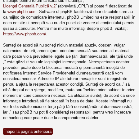
o soluţie pentru forum lansată sub incidenţa „
Licenţei Generală Publică v.2
” (abreviată „GPL”) şi poate fi descărcat de
la
www.phpbb.com
. Software-ul phpBB facilitează doar discuţiile care au
ca mijloc de comunicare internetul, phpBB Limited nu este responsabill în
ceea ce site-ul acceptă sau nu din punct de vedere al conţinutului permis
şi/sau a conduitei. Pentru mai multe informaţii despre phpBB, vizitaţi:
https://www.phpbb.com/
.
Sunteţi de acord să nu scrieţi niciun material abuziv, obscen, vulgar,
calomnios, de ură, ameninţare, orientare-sexuală sau orice alt material
care poate viola prevederile legale ale ţării dumneavoastră, ale ţării unde
„” este găzduit sau ale legislaţiei internaţionale. Nerespectarea acestor
prevederi poate duce la blocarea imediată şi permanentă însoţită de
notificarea Internet Service Provider-ului dumneavoastră dacă vom
considera necesar. Adresele IP ale tuturor mesajelor sunt înregistrate
pentru a ajuta la respectarea acestor condiţii. Sunteţi de acord ca „” să
aibă dreptul de a şterge, modifica, muta sau închide orice subiect în orice
moment în care consideră necesar. Ca utilizator sunteţi de acord ca orice
informaţie introdusă să fie stocată în baza de date. Aceste informaţii nu
vor fi dezvăluite niciunei terţe părţi fără consimţământul dumneavoastră,
iar „” sau phpBB nu pot fi consideraţi responsabili pentru vreo încercare
de hacking care poate duce la compromiterea datelor.
Înapoi la pagina anterioară