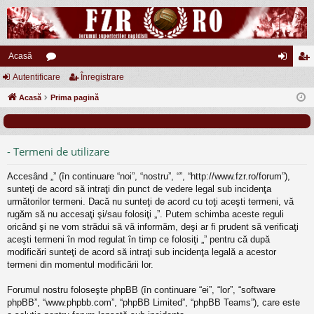
Acasă
Autentificare
or
Înregistrare
ut
nr
Acasă
u
Prima pagină
en
eg
m
tifi
ist
uri
ca
ra
- Termeni de utilizare
re
re
Accesând „” (în continuare “noi”, “nostru”, “”, “http://www.fzr.ro/forum”),
sunteţi de acord să intraţi din punct de vedere legal sub incidenţa
următorilor termeni. Dacă nu sunteţi de acord cu toţi aceşti termeni, vă
rugăm să nu accesaţi şi/sau folosiţi „”. Putem schimba aceste reguli
oricând şi ne vom strădui să vă informăm, deşi ar fi prudent să verificaţi
aceşti termeni în mod regulat în timp ce folosiţi „” pentru că după
modificări sunteţi de acord să intraţi sub incidenţa legală a acestor
termeni din momentul modificării lor.
Forumul nostru foloseşte phpBB (în continuare “ei”, “lor”, “software
phpBB”, “www.phpbb.com”, “phpBB Limited”, “phpBB Teams”), care este