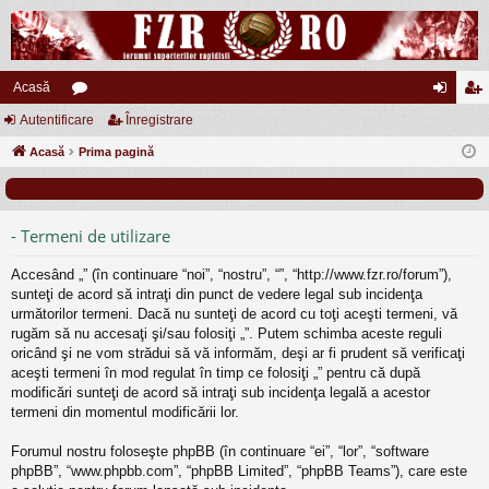
Acasă
Autentificare
or
Înregistrare
ut
nr
Acasă
u
Prima pagină
en
eg
m
tifi
ist
uri
ca
ra
- Termeni de utilizare
re
re
Accesând „” (în continuare “noi”, “nostru”, “”, “http://www.fzr.ro/forum”),
sunteţi de acord să intraţi din punct de vedere legal sub incidenţa
următorilor termeni. Dacă nu sunteţi de acord cu toţi aceşti termeni, vă
rugăm să nu accesaţi şi/sau folosiţi „”. Putem schimba aceste reguli
oricând şi ne vom strădui să vă informăm, deşi ar fi prudent să verificaţi
aceşti termeni în mod regulat în timp ce folosiţi „” pentru că după
modificări sunteţi de acord să intraţi sub incidenţa legală a acestor
termeni din momentul modificării lor.
Forumul nostru foloseşte phpBB (în continuare “ei”, “lor”, “software
phpBB”, “www.phpbb.com”, “phpBB Limited”, “phpBB Teams”), care este