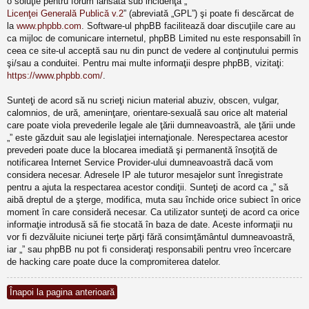
o soluţie pentru forum lansată sub incidenţa „
Licenţei Generală Publică v.2
” (abreviată „GPL”) şi poate fi descărcat de
la
www.phpbb.com
. Software-ul phpBB facilitează doar discuţiile care au
ca mijloc de comunicare internetul, phpBB Limited nu este responsabill în
ceea ce site-ul acceptă sau nu din punct de vedere al conţinutului permis
şi/sau a conduitei. Pentru mai multe informaţii despre phpBB, vizitaţi:
https://www.phpbb.com/
.
Sunteţi de acord să nu scrieţi niciun material abuziv, obscen, vulgar,
calomnios, de ură, ameninţare, orientare-sexuală sau orice alt material
care poate viola prevederile legale ale ţării dumneavoastră, ale ţării unde
„” este găzduit sau ale legislaţiei internaţionale. Nerespectarea acestor
prevederi poate duce la blocarea imediată şi permanentă însoţită de
notificarea Internet Service Provider-ului dumneavoastră dacă vom
considera necesar. Adresele IP ale tuturor mesajelor sunt înregistrate
pentru a ajuta la respectarea acestor condiţii. Sunteţi de acord ca „” să
aibă dreptul de a şterge, modifica, muta sau închide orice subiect în orice
moment în care consideră necesar. Ca utilizator sunteţi de acord ca orice
informaţie introdusă să fie stocată în baza de date. Aceste informaţii nu
vor fi dezvăluite niciunei terţe părţi fără consimţământul dumneavoastră,
iar „” sau phpBB nu pot fi consideraţi responsabili pentru vreo încercare
de hacking care poate duce la compromiterea datelor.
Înapoi la pagina anterioară