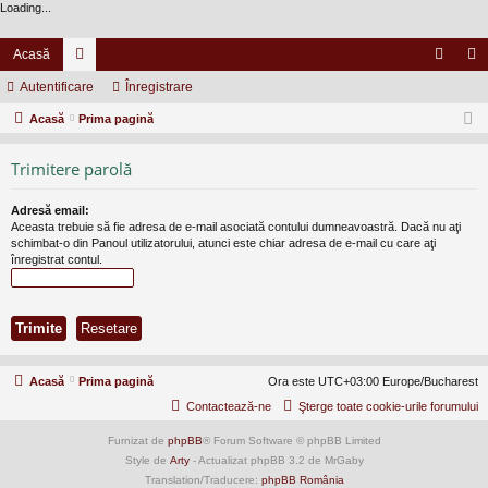
Loading...
Acasă
Autentificare
or
Înregistrare
ut
nr
Acasă
u
Prima pagină
en
eg
m
tifi
ist
Trimitere parolă
uri
ca
ra
Adresă email:
re
re
Aceasta trebuie să fie adresa de e-mail asociată contului dumneavoastră. Dacă nu aţi
schimbat-o din Panoul utilizatorului, atunci este chiar adresa de e-mail cu care aţi
înregistrat contul.
Acasă
Prima pagină
Ora este UTC+03:00 Europe/Bucharest
Contactează-ne
Şterge toate cookie-urile forumului
Furnizat de
phpBB
® Forum Software © phpBB Limited
Style de
Arty
- Actualizat phpBB 3.2 de MrGaby
Translation/Traducere:
phpBB România