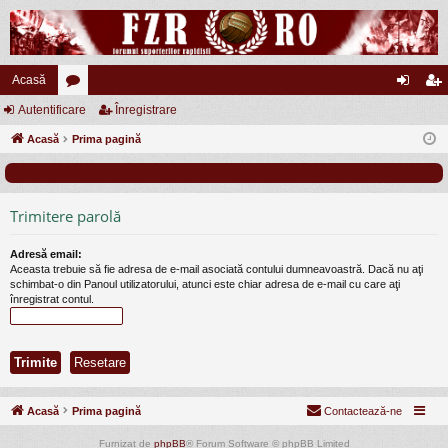
Acasă
Autentificare
or
Înregistrare
ut
nr
Acasă
u
Prima pagină
en
eg
m
tifi
ist
uri
ca
ra
Trimitere parolă
re
re
Adresă email:
Aceasta trebuie să fie adresa de e-mail asociată contului dumneavoastră. Dacă nu aţi
schimbat-o din Panoul utilizatorului, atunci este chiar adresa de e-mail cu care aţi
înregistrat contul.
Acasă
Prima pagină
Contactează-ne
Furnizat de
phpBB
® Forum Software © phpBB Limited