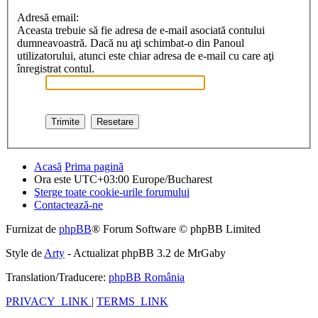
Adresă email:
Aceasta trebuie să fie adresa de e-mail asociată contului
dumneavoastră. Dacă nu aţi schimbat-o din Panoul
utilizatorului, atunci este chiar adresa de e-mail cu care aţi
înregistrat contul.
Acasă
Prima pagină
Ora este UTC+03:00 Europe/Bucharest
Şterge toate cookie-urile forumului
Contactează-ne
Furnizat de
phpBB
® Forum Software © phpBB Limited
Style de
Arty
- Actualizat phpBB 3.2 de MrGaby
Translation/Traducere:
phpBB România
PRIVACY_LINK
|
TERMS_LINK