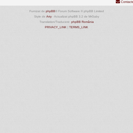
Contact
Furnizat de
phpBB
® Forum Software © phpBB Limited
Style de
Arty
- Actualizat phpBB 3.2 de MrGaby
Translation/Traducere:
phpBB România
PRIVACY_LINK
|
TERMS_LINK