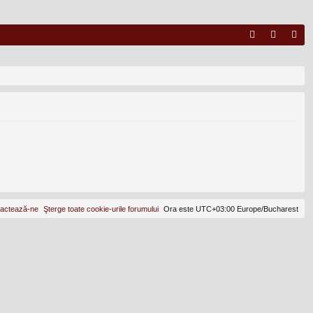
FA
ut
nr
Q
en
eg
tifi
ist
ca
ra
re
re
actează-ne
Şterge toate cookie-urile forumului
Ora este UTC+03:00 Europe/Bucharest