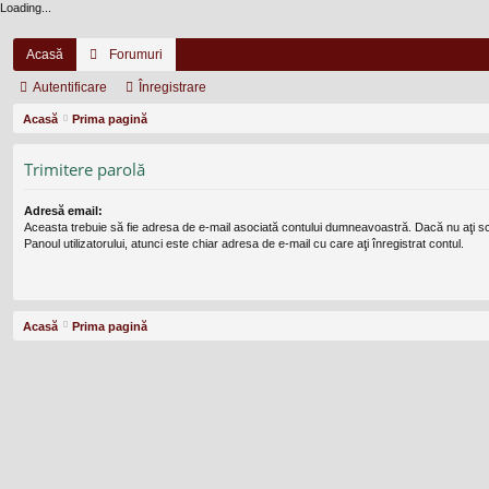
Loading...
Acasă
Forumuri
Autentificare
Înregistrare
Acasă
Prima pagină
Trimitere parolă
Adresă email:
Aceasta trebuie să fie adresa de e-mail asociată contului dumneavoastră. Dacă nu aţi s
Panoul utilizatorului, atunci este chiar adresa de e-mail cu care aţi înregistrat contul.
Acasă
Prima pagină