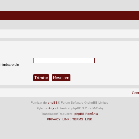
chimbat-o din
Cont
Furnizat de
phpBB
® Forum Software © phpBB Limited
Style de
Arty
- Actualizat phpBB 3.2 de MrGaby
Translation/Traducere:
phpBB România
PRIVACY_LINK
|
TERMS_LINK