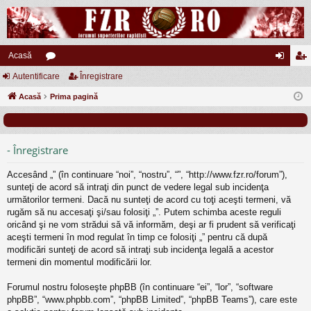
Acasă
Autentificare
or
Înregistrare
ut
nr
Acasă
u
Prima pagină
en
eg
m
tifi
ist
uri
ca
ra
- Înregistrare
re
re
Accesând „” (în continuare “noi”, “nostru”, “”, “http://www.fzr.ro/forum”),
sunteţi de acord să intraţi din punct de vedere legal sub incidenţa
următorilor termeni. Dacă nu sunteţi de acord cu toţi aceşti termeni, vă
rugăm să nu accesaţi şi/sau folosiţi „”. Putem schimba aceste reguli
oricând şi ne vom strădui să vă informăm, deşi ar fi prudent să verificaţi
aceşti termeni în mod regulat în timp ce folosiţi „” pentru că după
modificări sunteţi de acord să intraţi sub incidenţa legală a acestor
termeni din momentul modificării lor.
Forumul nostru foloseşte phpBB (în continuare “ei”, “lor”, “software
phpBB”, “www.phpbb.com”, “phpBB Limited”, “phpBB Teams”), care este