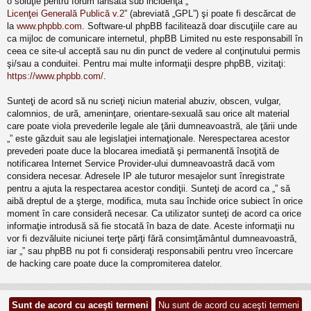
o soluţie pentru forum lansată sub incidenţa „
Licenţei Generală Publică v.2
” (abreviată „GPL”) şi poate fi descărcat de
la
www.phpbb.com
. Software-ul phpBB facilitează doar discuţiile care au
ca mijloc de comunicare internetul, phpBB Limited nu este responsabill în
ceea ce site-ul acceptă sau nu din punct de vedere al conţinutului permis
şi/sau a conduitei. Pentru mai multe informaţii despre phpBB, vizitaţi:
https://www.phpbb.com/
.
Sunteţi de acord să nu scrieţi niciun material abuziv, obscen, vulgar,
calomnios, de ură, ameninţare, orientare-sexuală sau orice alt material
care poate viola prevederile legale ale ţării dumneavoastră, ale ţării unde
„” este găzduit sau ale legislaţiei internaţionale. Nerespectarea acestor
prevederi poate duce la blocarea imediată şi permanentă însoţită de
notificarea Internet Service Provider-ului dumneavoastră dacă vom
considera necesar. Adresele IP ale tuturor mesajelor sunt înregistrate
pentru a ajuta la respectarea acestor condiţii. Sunteţi de acord ca „” să
aibă dreptul de a şterge, modifica, muta sau închide orice subiect în orice
moment în care consideră necesar. Ca utilizator sunteţi de acord ca orice
informaţie introdusă să fie stocată în baza de date. Aceste informaţii nu
vor fi dezvăluite niciunei terţe părţi fără consimţământul dumneavoastră,
iar „” sau phpBB nu pot fi consideraţi responsabili pentru vreo încercare
de hacking care poate duce la compromiterea datelor.