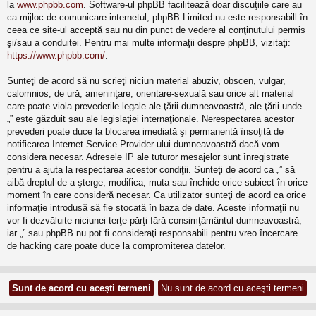
la
www.phpbb.com
. Software-ul phpBB facilitează doar discuţiile care au
ca mijloc de comunicare internetul, phpBB Limited nu este responsabill în
ceea ce site-ul acceptă sau nu din punct de vedere al conţinutului permis
şi/sau a conduitei. Pentru mai multe informaţii despre phpBB, vizitaţi:
https://www.phpbb.com/
.
Sunteţi de acord să nu scrieţi niciun material abuziv, obscen, vulgar,
calomnios, de ură, ameninţare, orientare-sexuală sau orice alt material
care poate viola prevederile legale ale ţării dumneavoastră, ale ţării unde
„” este găzduit sau ale legislaţiei internaţionale. Nerespectarea acestor
prevederi poate duce la blocarea imediată şi permanentă însoţită de
notificarea Internet Service Provider-ului dumneavoastră dacă vom
considera necesar. Adresele IP ale tuturor mesajelor sunt înregistrate
pentru a ajuta la respectarea acestor condiţii. Sunteţi de acord ca „” să
aibă dreptul de a şterge, modifica, muta sau închide orice subiect în orice
moment în care consideră necesar. Ca utilizator sunteţi de acord ca orice
informaţie introdusă să fie stocată în baza de date. Aceste informaţii nu
vor fi dezvăluite niciunei terţe părţi fără consimţământul dumneavoastră,
iar „” sau phpBB nu pot fi consideraţi responsabili pentru vreo încercare
de hacking care poate duce la compromiterea datelor.