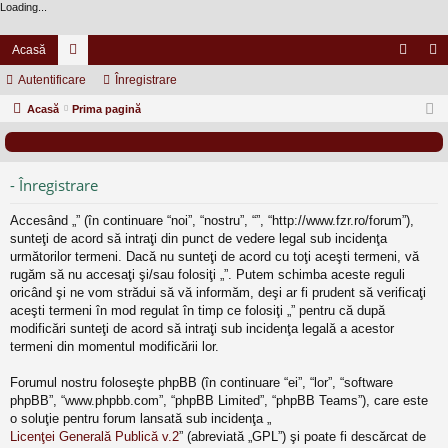
Loading...
Acasă
Autentificare
or
Înregistrare
ut
nr
Acasă
u
Prima pagină
en
eg
m
tifi
ist
uri
ca
ra
- Înregistrare
re
re
Accesând „” (în continuare “noi”, “nostru”, “”, “http://www.fzr.ro/forum”),
sunteţi de acord să intraţi din punct de vedere legal sub incidenţa
următorilor termeni. Dacă nu sunteţi de acord cu toţi aceşti termeni, vă
rugăm să nu accesaţi şi/sau folosiţi „”. Putem schimba aceste reguli
oricând şi ne vom strădui să vă informăm, deşi ar fi prudent să verificaţi
aceşti termeni în mod regulat în timp ce folosiţi „” pentru că după
modificări sunteţi de acord să intraţi sub incidenţa legală a acestor
termeni din momentul modificării lor.
Forumul nostru foloseşte phpBB (în continuare “ei”, “lor”, “software
phpBB”, “www.phpbb.com”, “phpBB Limited”, “phpBB Teams”), care este
o soluţie pentru forum lansată sub incidenţa „
Licenţei Generală Publică v.2
” (abreviată „GPL”) şi poate fi descărcat de