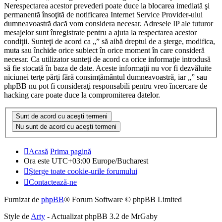
Nerespectarea acestor prevederi poate duce la blocarea imediată şi
permanentă însoţită de notificarea Internet Service Provider-ului
dumneavoastră dacă vom considera necesar. Adresele IP ale tuturor
mesajelor sunt înregistrate pentru a ajuta la respectarea acestor
condiţii. Sunteţi de acord ca „” să aibă dreptul de a şterge, modifica,
muta sau închide orice subiect în orice moment în care consideră
necesar. Ca utilizator sunteţi de acord ca orice informaţie introdusă
să fie stocată în baza de date. Aceste informaţii nu vor fi dezvăluite
niciunei terţe părţi fără consimţământul dumneavoastră, iar „” sau
phpBB nu pot fi consideraţi responsabili pentru vreo încercare de
hacking care poate duce la compromiterea datelor.
Acasă
Prima pagină
Ora este UTC+03:00 Europe/Bucharest
Şterge toate cookie-urile forumului
Contactează-ne
Furnizat de
phpBB
® Forum Software © phpBB Limited
Style de
Arty
- Actualizat phpBB 3.2 de MrGaby