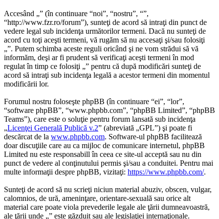
Accesând „” (în continuare “noi”, “nostru”, “”,
“http://www.fzr.ro/forum”), sunteţi de acord să intraţi din punct de
vedere legal sub incidenţa următorilor termeni. Dacă nu sunteţi de
acord cu toţi aceşti termeni, vă rugăm să nu accesaţi şi/sau folosiţi
„”. Putem schimba aceste reguli oricând şi ne vom strădui să vă
informăm, deşi ar fi prudent să verificaţi aceşti termeni în mod
regulat în timp ce folosiţi „” pentru că după modificări sunteţi de
acord să intraţi sub incidenţa legală a acestor termeni din momentul
modificării lor.
Forumul nostru foloseşte phpBB (în continuare “ei”, “lor”,
“software phpBB”, “www.phpbb.com”, “phpBB Limited”, “phpBB
Teams”), care este o soluţie pentru forum lansată sub incidenţa
„
Licenţei Generală Publică v.2
” (abreviată „GPL”) şi poate fi
descărcat de la
www.phpbb.com
. Software-ul phpBB facilitează
doar discuţiile care au ca mijloc de comunicare internetul, phpBB
Limited nu este responsabill în ceea ce site-ul acceptă sau nu din
punct de vedere al conţinutului permis şi/sau a conduitei. Pentru mai
multe informaţii despre phpBB, vizitaţi:
https://www.phpbb.com/
.
Sunteţi de acord să nu scrieţi niciun material abuziv, obscen, vulgar,
calomnios, de ură, ameninţare, orientare-sexuală sau orice alt
material care poate viola prevederile legale ale ţării dumneavoastră,
ale ţării unde „” este găzduit sau ale legislaţiei internaţionale.