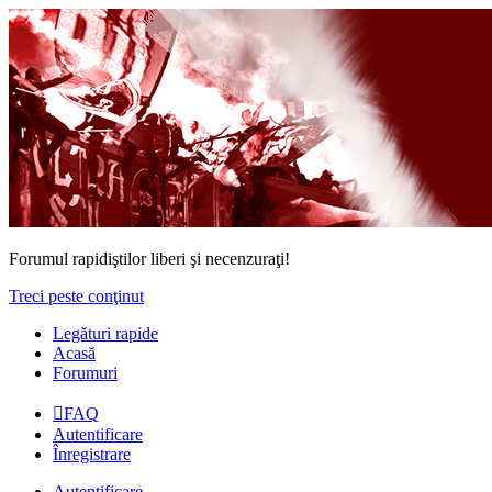
Forumul rapidiştilor liberi şi necenzuraţi!
Treci peste conţinut
Legături rapide
Acasă
Forumuri
FAQ
Autentificare
Înregistrare
Autentificare