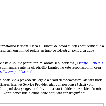
următorilor termeni. Dacă nu sunteţi de acord cu toţi aceşti termeni, vă
ceşti termeni în mod regulat în timp ce folosiţi „” pentru că după
te o soluţie pentru forum lansată sub incidenţa „
Licenţei Generală
de comunicare internetul, phpBB Limited nu este responsabill în ceea
ps://www.phpbb.com/
.
e poate viola prevederile legale ale ţării dumneavoastră, ale ţării unde
otificarea Internet Service Provider-ului dumneavoastră dacă vom
bă dreptul de a şterge, modifica, muta sau închide orice subiect în orice
nu vor fi dezvăluite niciunei terţe părţi fără consimţământul
r.