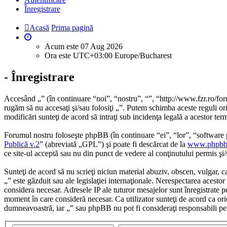
Înregistrare
Acasă
Prima pagină
Acum este 07 Aug 2026
Ora este UTC+03:00 Europe/Bucharest
- Înregistrare
Accesând „” (în continuare “noi”, “nostru”, “”, “http://www.fzr.ro/foru
rugăm să nu accesaţi şi/sau folosiţi „”. Putem schimba aceste reguli ori
modificări sunteţi de acord să intraţi sub incidenţa legală a acestor te
Forumul nostru foloseşte phpBB (în continuare “ei”, “lor”, “softwa
Publică v.2
” (abreviată „GPL”) şi poate fi descărcat de la
www.phpbb
ce site-ul acceptă sau nu din punct de vedere al conţinutului permis şi
Sunteţi de acord să nu scrieţi niciun material abuziv, obscen, vulgar, c
„” este găzduit sau ale legislaţiei internaţionale. Nerespectarea aces
considera necesar. Adresele IP ale tuturor mesajelor sunt înregistrate pe
moment în care consideră necesar. Ca utilizator sunteţi de acord ca oric
dumneavoastră, iar „” sau phpBB nu pot fi consideraţi responsabili pe