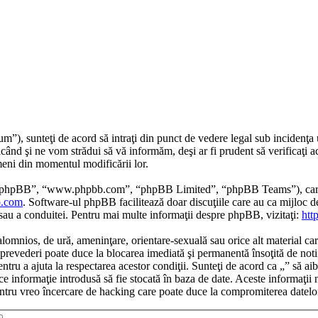
m”), sunteţi de acord să intraţi din punct de vedere legal sub incidenţa 
când şi ne vom strădui să vă informăm, deşi ar fi prudent să verificaţi a
rmeni din momentul modificării lor.
re phpBB”, “www.phpbb.com”, “phpBB Limited”, “phpBB Teams”), care es
.com
. Software-ul phpBB facilitează doar discuţiile care au ca mijloc 
/sau a conduitei. Pentru mai multe informaţii despre phpBB, vizitaţi:
htt
alomnios, de ură, ameninţare, orientare-sexuală sau orice alt material car
tor prevederi poate duce la blocarea imediată şi permanentă însoţită de n
ntru a ajuta la respectarea acestor condiţii. Sunteţi de acord ca „” să ai
e informaţie introdusă să fie stocată în baza de date. Aceste informaţii 
ntru vreo încercare de hacking care poate duce la compromiterea datelo