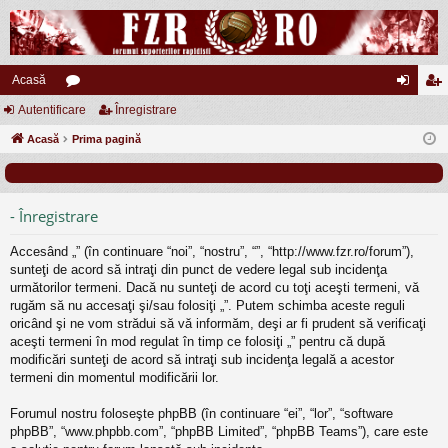
Acasă
Autentificare
or
Înregistrare
ut
nr
Acasă
u
Prima pagină
en
eg
m
tifi
ist
uri
ca
ra
- Înregistrare
re
re
Accesând „” (în continuare “noi”, “nostru”, “”, “http://www.fzr.ro/forum”),
sunteţi de acord să intraţi din punct de vedere legal sub incidenţa
următorilor termeni. Dacă nu sunteţi de acord cu toţi aceşti termeni, vă
rugăm să nu accesaţi şi/sau folosiţi „”. Putem schimba aceste reguli
oricând şi ne vom strădui să vă informăm, deşi ar fi prudent să verificaţi
aceşti termeni în mod regulat în timp ce folosiţi „” pentru că după
modificări sunteţi de acord să intraţi sub incidenţa legală a acestor
termeni din momentul modificării lor.
Forumul nostru foloseşte phpBB (în continuare “ei”, “lor”, “software
phpBB”, “www.phpbb.com”, “phpBB Limited”, “phpBB Teams”), care este