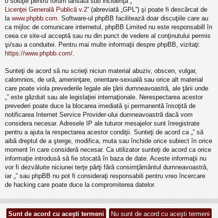
o soluţie pentru forum lansată sub incidenţa „
Licenţei Generală Publică v.2
” (abreviată „GPL”) şi poate fi descărcat de
la
www.phpbb.com
. Software-ul phpBB facilitează doar discuţiile care au
ca mijloc de comunicare internetul, phpBB Limited nu este responsabill în
ceea ce site-ul acceptă sau nu din punct de vedere al conţinutului permis
şi/sau a conduitei. Pentru mai multe informaţii despre phpBB, vizitaţi:
https://www.phpbb.com/
.
Sunteţi de acord să nu scrieţi niciun material abuziv, obscen, vulgar,
calomnios, de ură, ameninţare, orientare-sexuală sau orice alt material
care poate viola prevederile legale ale ţării dumneavoastră, ale ţării unde
„” este găzduit sau ale legislaţiei internaţionale. Nerespectarea acestor
prevederi poate duce la blocarea imediată şi permanentă însoţită de
notificarea Internet Service Provider-ului dumneavoastră dacă vom
considera necesar. Adresele IP ale tuturor mesajelor sunt înregistrate
pentru a ajuta la respectarea acestor condiţii. Sunteţi de acord ca „” să
aibă dreptul de a şterge, modifica, muta sau închide orice subiect în orice
moment în care consideră necesar. Ca utilizator sunteţi de acord ca orice
informaţie introdusă să fie stocată în baza de date. Aceste informaţii nu
vor fi dezvăluite niciunei terţe părţi fără consimţământul dumneavoastră,
iar „” sau phpBB nu pot fi consideraţi responsabili pentru vreo încercare
de hacking care poate duce la compromiterea datelor.