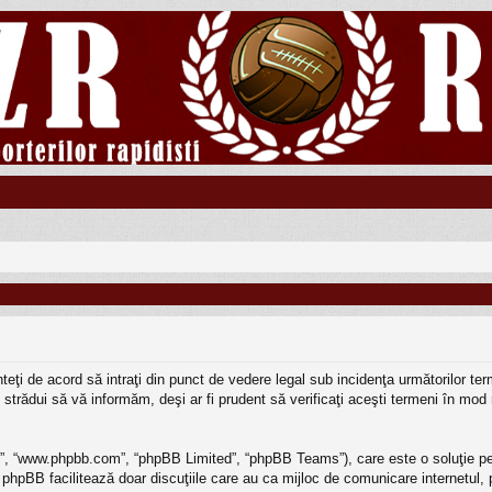
sunteţi de acord să intraţi din punct de vedere legal sub incidenţa următorilor 
strădui să vă informăm, deşi ar fi prudent să verificaţi aceşti termeni în mod r
BB”, “www.phpbb.com”, “phpBB Limited”, “phpBB Teams”), care este o soluţie pe
 phpBB facilitează doar discuţiile care au ca mijloc de comunicare internetul