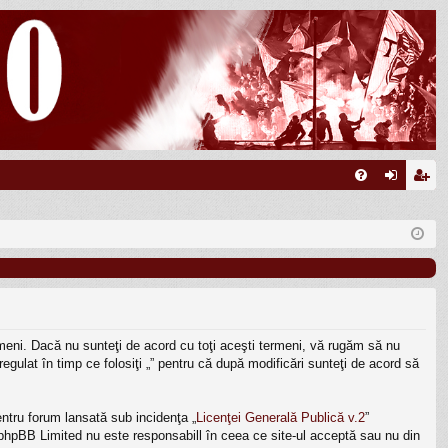
FA
ut
nr
Q
en
eg
tifi
ist
ca
ra
re
re
termeni. Dacă nu sunteţi de acord cu toţi aceşti termeni, vă rugăm să nu
egulat în timp ce folosiţi „” pentru că după modificări sunteţi de acord să
ntru forum lansată sub incidenţa „
Licenţei Generală Publică v.2
”
, phpBB Limited nu este responsabill în ceea ce site-ul acceptă sau nu din