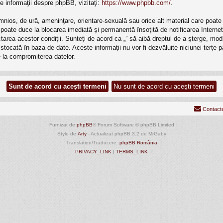
e informaţii despre phpBB, vizitaţi:
https://www.phpbb.com/
.
mnios, de ură, ameninţare, orientare-sexuală sau orice alt material care poate v
ri poate duce la blocarea imediată şi permanentă însoţită de notificarea Inte
ectarea acestor condiţii. Sunteţi de acord ca „” să aibă dreptul de a şterge, m
e stocată în baza de date. Aceste informaţii nu vor fi dezvăluite niciunei terţ
 la compromiterea datelor.
Contact
Furnizat de
phpBB
® Forum Software © phpBB Limited
Style de
Arty
- Actualizat phpBB 3.2 de MrGaby
Translation/Traducere:
phpBB România
PRIVACY_LINK
|
TERMS_LINK