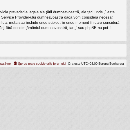
iola prevederile legale ale ţării dumneavoastră, ale ţării unde „” este
rnet Service Provider-ului dumneavoastră dacă vom considera necesar.
odifica, muta sau închide orice subiect în orice moment în care consideră
e părţi fără consimţământul dumneavoastră, iar „” sau phpBB nu pot fi
ează-ne
Şterge toate cookie-urile forumului
Ora este UTC+03:00 Europe/Bucharest