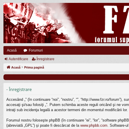
Acasă
Forumuri
Autentificare
Înregistrare
Acasă
Prima pagină
- Înregistrare
Accesând „” (în continuare “noi”, “nostru”, “”, “http://www.fzr.ro/forum”), 
accesaţi şi/sau folosiţi „”. Putem schimba aceste reguli oricând şi ne vom 
intraţi sub incidenţa legală a acestor termeni din momentul modificării lor.
Forumul nostru foloseşte phpBB (în continuare “ei”, “lor”, “software php
(abreviată „GPL”) şi poate fi descărcat de la
www.phpbb.com
. Software-ul